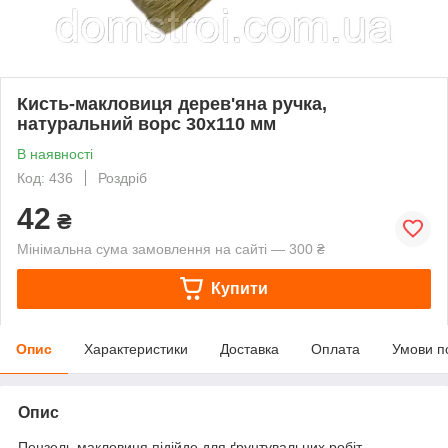
Кисть-макловиця дерев'яна ручка,
натуральний ворс 30х110 мм
В наявності
Код: 436
Роздріб
42
₴
Мінімальна сума замовлення на сайті — 300 ₴
Купити
Опис
Характеристики
Доставка
Оплата
Умови п
Опис
Пензель макловиця підійде для ґрунтувальних робіт,