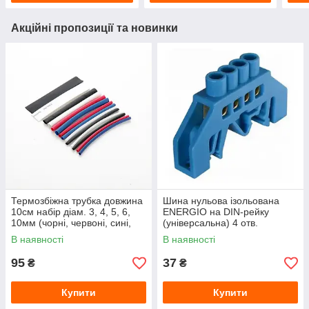
Акційні пропозиції та новинки
Термозбіжна трубка довжина
Шина нульова ізольована
10см набір діам. 3, 4, 5, 6,
ENERGIO на DIN-рейку
10мм (чорні, червоні, сині,
(універсальна) 4 отв.
білі) (44шт) APRO
В наявності
В наявності
95
37
₴
₴
Купити
Купити