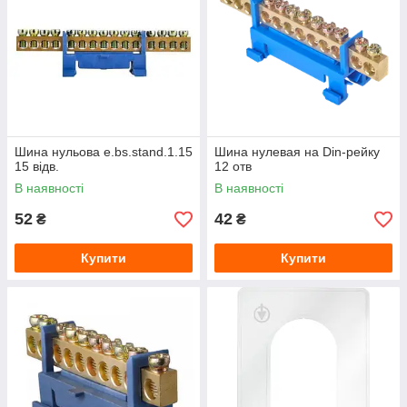
Шина нульова e.bs.stand.1.15
Шина нулевая на Din-рейку
15 відв.
12 отв
В наявності
В наявності
52
42
₴
₴
Купити
Купити