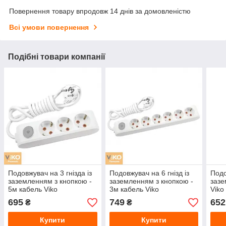
Повернення товару впродовж 14 днів за домовленістю
Всі умови повернення
Подібні товари компанії
Подовжувач на 3 гнізда із
Подовжувач на 6 гнізд із
Подо
заземленням з кнопкою -
заземленням з кнопкою -
зазе
5м кабель Viko
3м кабель Viko
Viko
695
749
652
₴
₴
Купити
Купити