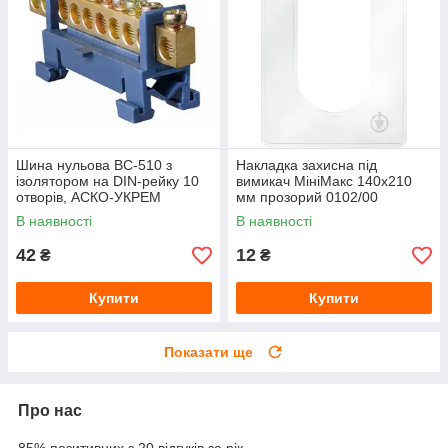
Шина нульова BC-510 з
Накладка захисна під
ізолятором на DIN-рейку 10
вимикач МініМакс 140х210
отворів, АСКО-УКРЕМ
мм прозорий 0102/00
В наявності
В наявності
42
12
₴
₴
Купити
Купити
Показати ще
Про нас