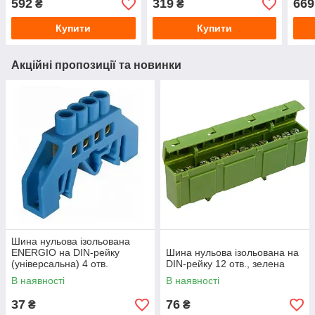
592
319
669
₴
₴
Купити
Купити
Акційні пропозиції та новинки
Шина нульова ізольована
ENERGIO на DIN-рейку
Шина нульова ізольована на
(універсальна) 4 отв.
DIN-рейку 12 отв., зелена
В наявності
В наявності
37
76
₴
₴