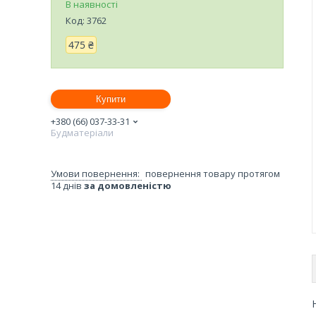
В наявності
Код:
3762
475 ₴
Купити
+380 (66) 037-33-31
Будматеріали
повернення товару протягом
14 днів
за домовленістю