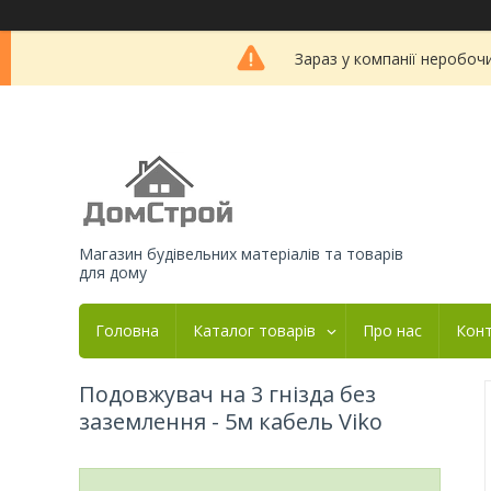
Зараз у компанії неробоч
Магазин будівельних матеріалів та товарів
для дому
Головна
Каталог товарів
Про нас
Кон
Подовжувач на 3 гнізда без
заземлення - 5м кабель Viko