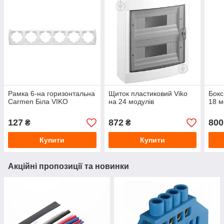
Рамка 6-на горизонтальна
Щиток пластиковий Viko
Бокс
Carmen Біла VIKO
на 24 модулів
18 м
127
872
800
₴
₴
Купити
Купити
Акційні пропозиції та новинки