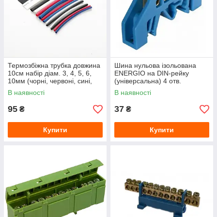
Термозбіжна трубка довжина
Шина нульова ізольована
10см набір діам. 3, 4, 5, 6,
ENERGIO на DIN-рейку
10мм (чорні, червоні, сині,
(універсальна) 4 отв.
білі) (44шт) APRO
В наявності
В наявності
95
37
₴
₴
Купити
Купити