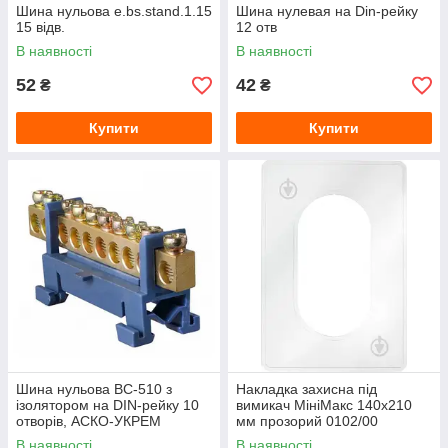
Шина нульова e.bs.stand.1.15
Шина нулевая на Din-рейку
15 відв.
12 отв
В наявності
В наявності
52
42
₴
₴
Купити
Купити
Шина нульова BC-510 з
Накладка захисна під
ізолятором на DIN-рейку 10
вимикач МініМакс 140х210
отворів, АСКО-УКРЕМ
мм прозорий 0102/00
В наявності
В наявності