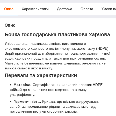
Опис
Характеристики
Доставка
Оплата
Умови п
Опис
Бочка господарська пластикова харчова
Універсальна пластикова ємність виготовлена з
високоякісного харчового поліетилену низького тиску (HDPE).
Виріб призначений для зберігання та транспортування питної
води, харчових продуктів, а також для приготування солінь.
Матеріал є безпечним, не виділяє шкідливих речовин та не
змінює смакові якості вмісту.
Переваги та характеристики
Матеріал:
Сертифікований харчовий пластик HDPE,
стійкий до механічних пошкоджень та впливу
ультрафіолету.
Герметичність:
Кришка, що щільно закручується,
запобігає проливанню рідини та захищає вміст від
потрапляння пилу чи сторонніх запахів.