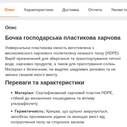
Опис
Характеристики
Доставка
Оплата
Умови п
Опис
Бочка господарська пластикова харчова
Універсальна пластикова ємність виготовлена з
високоякісного харчового поліетилену низького тиску (HDPE).
Виріб призначений для зберігання та транспортування питної
води, харчових продуктів, а також для приготування солінь.
Матеріал є безпечним, не виділяє шкідливих речовин та не
змінює смакові якості вмісту.
Переваги та характеристики
Матеріал:
Сертифікований харчовий пластик HDPE,
стійкий до механічних пошкоджень та впливу
ультрафіолету.
Герметичність:
Кришка, що щільно закручується,
запобігає проливанню рідини та захищає вміст від
потрапляння пилу чи сторонніх запахів.