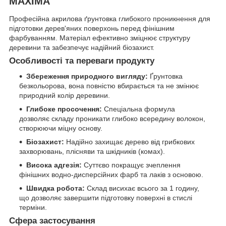
MAXIMA
Професійна акрилова ґрунтовка глибокого проникнення для
підготовки дерев'яних поверхонь перед фінішним
фарбуванням. Матеріал ефективно зміцнює структуру
деревини та забезпечує надійний біозахист.
Особливості та переваги продукту
Збереження природного вигляду:
Ґрунтовка
безкольорова, вона повністю вбирається та не змінює
природний колір деревини.
Глибоке просочення:
Спеціальна формула
дозволяє складу проникати глибоко всередину волокон,
створюючи міцну основу.
Біозахист:
Надійно захищає дерево від грибкових
захворювань, плісняви та шкідників (комах).
Висока адгезія:
Суттєво покращує зчеплення
фінішних водно-дисперсійних фарб та лаків з основою.
Швидка робота:
Склад висихає всього за 1 годину,
що дозволяє завершити підготовку поверхні в стислі
терміни.
Сфера застосування