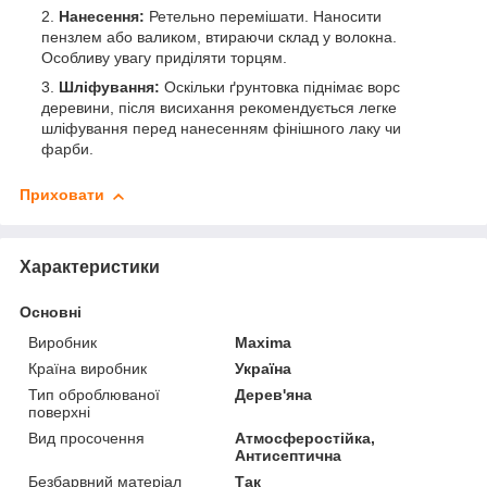
Нанесення:
Ретельно перемішати. Наносити
пензлем або валиком, втираючи склад у волокна.
Особливу увагу приділяти торцям.
Шліфування:
Оскільки ґрунтовка піднімає ворс
деревини, після висихання рекомендується легке
шліфування перед нанесенням фінішного лаку чи
фарби.
Приховати
Характеристики
Основні
Виробник
Maxima
Країна виробник
Україна
Тип оброблюваної
Дерев'яна
поверхні
Вид просочення
Атмосферостійка,
Антисептична
Безбарвний матеріал
Так