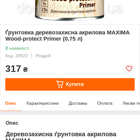
Ґрунтовка деревозахисна акрилова MAXIMA
Wood-protect Primer (0.75 л)
В наявності
Код: 28923
Роздріб
317
₴
Купити
Опис
Характеристики
Доставка
Оплата
Умови п
Опис
Деревозахисна ґрунтовка акрилова