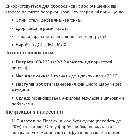
Використовується для обробки нових або очищених від
старого покриття поверхонь зовні та всередині приміщень:
Стіни, стелі, дерев'яна «вагонка».
Двері, віконні рами, меблі.
Тераси, причали та інші дерев'яні конструкції.
Вироби з ДСП, ДВП, МДФ.
Технічні показники
Витрата:
80-125 мл/м² (залежить від пористості
дерева).
Час висихання:
1 година «до відлипу» при +23 °C.
Наступні роботи:
Нанесення фінішного шару через
4 години.
Склад:
Модифікована акрилова емульсія з цільовими
добавками.
Інструкція з нанесення
Підготовка:
Поверхня має бути сухою (вологість до
20%) та чистою. Стару фарбу необхідно видалити
повністю. Рекомендовано шліфування вздовж волокон.