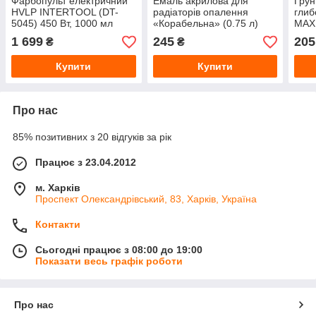
Фарбопульт електричний
Емаль акрилова для
Грун
HVLP INTERTOOL (DT-
радіаторів опалення
глиб
5045) 450 Вт, 1000 мл
«Корабельна» (0.75 л)
MAXI
Білий глянсовий
л)
1 699
245
205
₴
₴
Купити
Купити
Про нас
85% позитивних з 20 відгуків за рік
Працює з 23.04.2012
м. Харків
Проспект Олександрівський, 83, Харків, Україна
Контакти
Сьогодні працює з 08:00 до 19:00
Показати весь графік роботи
Про нас