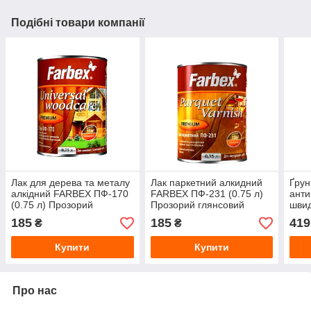
Подібні товари компанії
Лак для дерева та металу
Лак паркетний алкидний
Ґрун
алкідний FARBEX ПФ-170
FARBEX ПФ-231 (0.75 л)
анти
(0.75 л) Прозорий
Прозорий глянсовий
шви
глянсовий
Quic
185
185
419
₴
₴
кг) 
Купити
Купити
Про нас