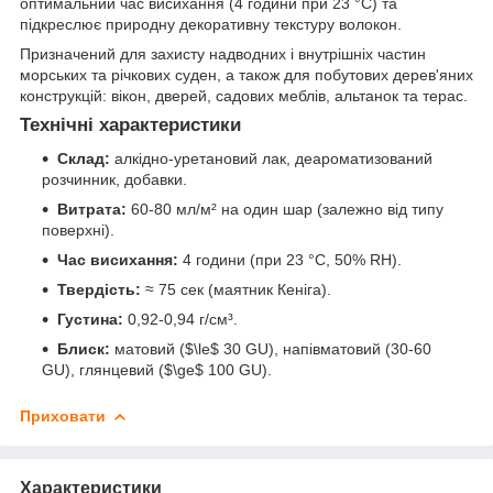
оптимальний час висихання (4 години при 23 °C) та
підкреслює природну декоративну текстуру волокон.
Призначений для захисту надводних і внутрішніх частин
морських та річкових суден, а також для побутових дерев'яних
конструкцій: вікон, дверей, садових меблів, альтанок та терас.
Технічні характеристики
Склад:
алкідно-уретановий лак, деароматизований
розчинник, добавки.
Витрата:
60-80 мл/м² на один шар (залежно від типу
поверхні).
Час висихання:
4 години (при 23 °С, 50% RH).
Твердість:
≈ 75 сек (маятник Кеніга).
Густина:
0,92-0,94 г/см³.
Блиск:
матовий ($\le$ 30 GU), напівматовий (30-60
GU), глянцевий ($\ge$ 100 GU).
Приховати
Характеристики