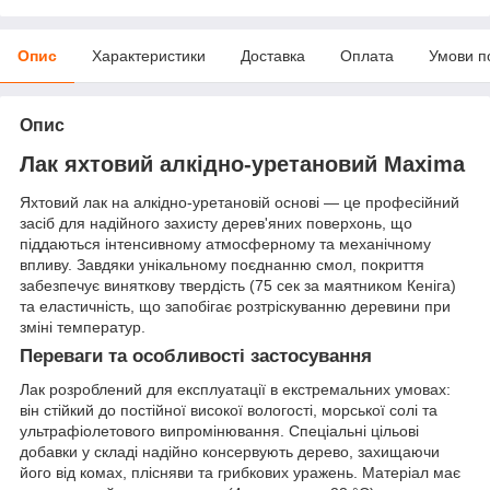
Опис
Характеристики
Доставка
Оплата
Умови п
Опис
Лак яхтовий алкідно-уретановий Maxima
Яхтовий лак на алкідно-уретановій основі — це професійний
засіб для надійного захисту дерев'яних поверхонь, що
піддаються інтенсивному атмосферному та механічному
впливу. Завдяки унікальному поєднанню смол, покриття
забезпечує виняткову твердість (75 сек за маятником Кеніга)
та еластичність, що запобігає розтріскуванню деревини при
зміні температур.
Переваги та особливості застосування
Лак розроблений для експлуатації в екстремальних умовах:
він стійкий до постійної високої вологості, морської солі та
ультрафіолетового випромінювання. Спеціальні цільові
добавки у складі надійно консервують дерево, захищаючи
його від комах, плісняви та грибкових уражень. Матеріал має