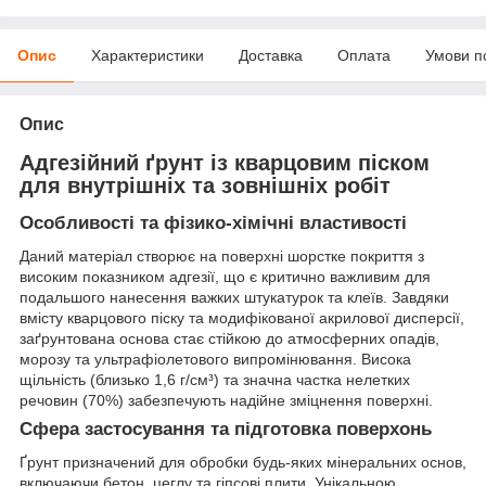
Опис
Характеристики
Доставка
Оплата
Умови п
Опис
Адгезійний ґрунт із кварцовим піском
для внутрішніх та зовнішніх робіт
Особливості та фізико-хімічні властивості
Даний матеріал створює на поверхні шорстке покриття з
високим показником адгезії, що є критично важливим для
подальшого нанесення важких штукатурок та клеїв. Завдяки
вмісту кварцового піску та модифікованої акрилової дисперсії,
заґрунтована основа стає стійкою до атмосферних опадів,
морозу та ультрафіолетового випромінювання. Висока
щільність (близько 1,6 г/см³) та значна частка нелетких
речовин (70%) забезпечують надійне зміцнення поверхні.
Сфера застосування та підготовка поверхонь
Ґрунт призначений для обробки будь-яких мінеральних основ,
включаючи бетон, цеглу та гіпсові плити. Унікальною