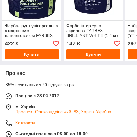
Фарба-ґрунт універсальна
Фарба інтер'єрна
Набі
з кварцовим
акрилова FARBEX
све
наповнювачем FARBEX
BRILLIANT WHITE (1.4 кг)
(YT-
Universal Paint-Primer (4.2
Білий матовий
422
147
297
₴
₴
кг) Білий
Купити
Купити
Про нас
85% позитивних з 20 відгуків за рік
Працює з 23.04.2012
м. Харків
Проспект Олександрівський, 83, Харків, Україна
Контакти
Сьогодні працює з 08:00 до 19:00