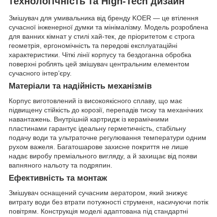
технологічність та High-Tech дизайн
Змішувач для умивальника від бренду KOER — це втілення
сучасної інженерної думки та мінімалізму. Модель розроблена
для ванних кімнат у стилі хай-тек, де пріоритетом є строга
геометрія, ергономічність та передові експлуатаційні
характеристики. Чіткі лінії корпусу та бездоганна обробка
поверхні роблять цей змішувач центральним елементом
сучасного інтер’єру.
Матеріали та надійність механізмів
Корпус виготовлений із високоякісного сплаву, що має
підвищену стійкість до корозії, перепадів тиску та механічних
навантажень. Внутрішній картридж із керамічними
пластинами гарантує ідеальну герметичність, стабільну
подачу води та ультраточне регулювання температури одним
рухом важеля. Багатошарове захисне покриття не лише
надає виробу преміального вигляду, а й захищає від появи
вапняного нальоту та подряпин.
Ефективність та монтаж
Змішувач оснащений сучасним аератором, який знижує
витрату води без втрати потужності струменя, насичуючи потік
повітрям. Конструкція моделі адаптована під стандартні