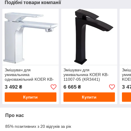
Подібні товари компанії
Змішувач для
Змішувач для
Зміш
умивальника
умивальника KOER KB-
умив
одноважільний KOER KB-
11007-05 (KR3441)
KOE
10010-01 (KR3478) латунь
Чорний матовий, латунь,
(KR3
3 492
6 665
3 4
₴
₴
хром, гайка
гайка
гайк
Купити
Купити
Про нас
85% позитивних з 20 відгуків за рік