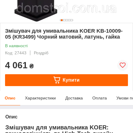
Змішувач для умивальника KOER KB-10009-
05 (KR3499) Чорний матовий, латунь, гайка
В наявності
Код: 27443
Роздріб
4 061
₴
Купити
Опис
Характеристики
Доставка
Оплата
Умови п
Опис
Змішувач для умивальника KOER: