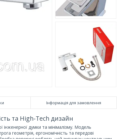
ки
Інформація для замовлення
сть та High-Tech дизайн
ї інженерної думки та мінімалізму. Модель
трога геометрія, ергономічність та передові
а обробка поверхні роблять цей змішувач центральним