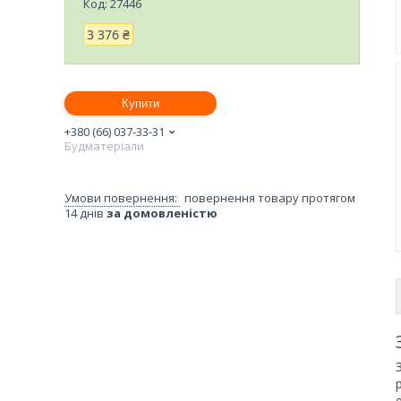
Код:
27446
3 376 ₴
Купити
+380 (66) 037-33-31
Будматеріали
повернення товару протягом
14 днів
за домовленістю