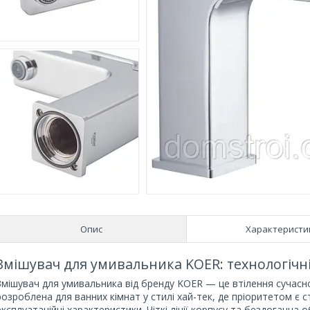
Опис
Характеристи
Змішувач для умивальника KOER: технологічні
Змішувач для умивальника від бренду KOER — це втілення сучасно
розроблена для ванних кімнат у стилі хай-тек, де пріоритетом є с
експлуатаційні характеристики. Чіткі лінії корпусу та бездоганн