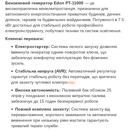
Бензиновий генератор Edon PT-11000
— це
високопрактична мініелектростанція, призначена для
автономного енергопостачання приватних будинків, дачних
ділянок, гаражів та будівельних майданчиків. Потужності в 7.5
кВт достатньо для стабільної роботи професійного
електроінструменту, побутової техніки та систем освітлення.
Ключові переваги:
Електростартер:
Система легкого запуску дозволяє
ввімкнути генератор одним поворотом ключа, що
забезпечує комфортну експлуатацію без фізичних
зусиль.
Стабільна напруга (AVR):
Автоматичний регулятор
гарантує стабільну роботу без перепадів, що критично
для захисту чутливої електро
ніки.
Висока автономність:
Паливний бак об'ємом 25
літрів у поєднанні з економною витратою палива
забезпечує до 15 годин безперервної роботи.
Повний комплекс захисту:
Система захисту від
перевантаження, короткого замикання та автоматичне
вимкнення при низькому рівні мастила гарантують
тривалий термін служби.