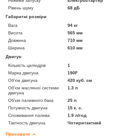
Режими запуску
Електростартер
Рівень шуму
68 дБ
Габаритні розміри
Вага
94 кг
Висота
565 мм
Довжина
710 мм
Ширина
610 мм
Двигун
Кількість циліндрів
1
Марка двигуна
190F
Об'єм двигуна
420 куб. см
Об'єм масляної системи
1.3 л
двигуна
Об'єм паливного бака
25 л
Потужність двигуна
15 к. с.
Споживання палива
1.9 л/год
Тактность двигуна
Чотиритактний
Приховати