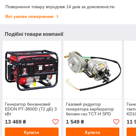
Повернення товару впродовж 14 днів за домовленістю
Всі умови повернення
Подібні товари компанії
Генератор бензиновий
Газовий редуктор
Гене
EDON PT-3800D (72 дБ) 3
генератора карбюратор
так
кВт
бензин-газ TCT-H SPD
KD10
(6932) 5-7 кВт
кВт
13 469
1 549
11 
₴
₴
Купити
Купити