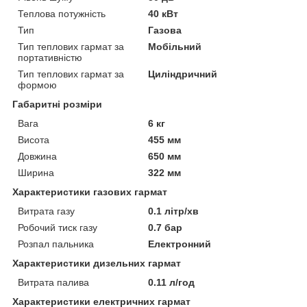
Теплова потужність
40 кВт
Тип
Газова
Тип теплових гармат за
Мобільний
портативністю
Тип теплових гармат за
Циліндричний
формою
Габаритні розміри
Вага
6 кг
Висота
455 мм
Довжина
650 мм
Ширина
322 мм
Характеристики газових гармат
Витрата газу
0.1 літр/хв
Робочий тиск газу
0.7 бар
Розпал пальника
Електронний
Характеристики дизельних гармат
Витрата палива
0.11 л/год
Характеристики електричних гармат