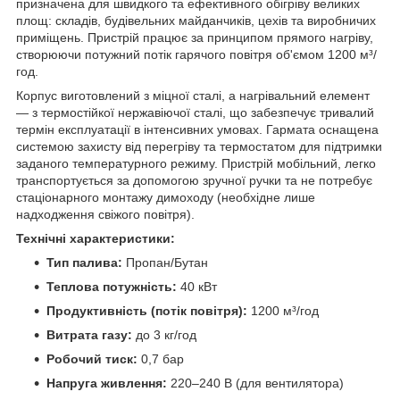
призначена для швидкого та ефективного обігріву великих
площ: складів, будівельних майданчиків, цехів та виробничих
приміщень. Пристрій працює за принципом прямого нагріву,
створюючи потужний потік гарячого повітря об'ємом 1200 м³/
год.
Корпус виготовлений з міцної сталі, а нагрівальний елемент
— з термостійкої нержавіючої сталі, що забезпечує тривалий
термін експлуатації в інтенсивних умовах. Гармата оснащена
системою захисту від перегріву та термостатом для підтримки
заданого температурного режиму. Пристрій мобільний, легко
транспортується за допомогою зручної ручки та не потребує
стаціонарного монтажу димоходу (необхідне лише
надходження свіжого повітря).
Технічні характеристики:
Тип палива:
Пропан/Бутан
Теплова потужність:
40 кВт
Продуктивність (потік повітря):
1200 м³/год
Витрата газу:
до 3 кг/год
Робочий тиск:
0,7 бар
Напруга живлення:
220–240 В (для вентилятора)