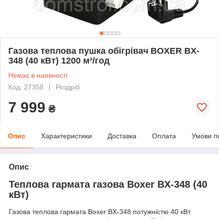
Газова теплова пушка обігрівач BOXER BX-
348 (40 кВт) 1200 м³/год
Немає в наявності
Код: 27358
Роздріб
7 999
₴
Опис
Характеристики
Доставка
Оплата
Умови п
Опис
Теплова гармата газова Boxer BX-348 (40
кВт)
Газова теплова гармата Boxer BX-348 потужністю 40 кВт