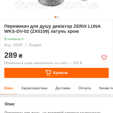
Перемикач для душу девіатор ZERIX LUNA
WKS-DV-02 (ZX0109) латунь хром
В наявності
Код: 19920
Роздріб
289
₴
Мінімальна сума замовлення на сайті — 300 ₴
Купити
Опис
Характеристики
Доставка
Оплата
Умови п
Опис
Перемикач для душу - це важливий елемент сантехнічної