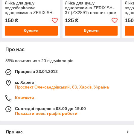
Лійка для душу
Лійка для душу
Лійк
водозберігаюча
однорежимна ZERIX SH-
водо
однорежимна ZERIX SH-
37 (ZX2891) пластик хром,
одн
51 (ZX2745) пластик хром,
Ø100 мм
52 (
150
125
150
₴
₴
Ø80 мм
Ø10
Купити
Купити
Про нас
85% позитивних з 20 відгуків за рік
Працює з 23.04.2012
м. Харків
Проспект Олександрівський, 83, Харків, Україна
Контакти
Сьогодні працює з 08:00 до 19:00
Показати весь графік роботи
Про нас