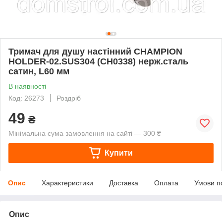
Тримач для душу настінний CHAMPION
HOLDER-02.SUS304 (CH0338) нерж.сталь
сатин, L60 мм
В наявності
Код: 26273
Роздріб
49
₴
Мінімальна сума замовлення на сайті — 300 ₴
Купити
Опис
Характеристики
Доставка
Оплата
Умови п
Опис