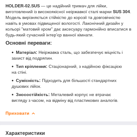
HOLDER-02.SUS
— це надійний тримач для лійки,
виготовлений із високоякісної неіржавкої сталі марки
SUS 304
.
Модель вирізняється стійкістю до корозії та довговічністю
навіть в умовах підвищеної вологості. Лаконічний дизайн у
кольорі "матовий хром" дає аксесуару гармонійно вписатися в
будь-який сучасний інтер'єр ванної кімнати.
Основні переваги:
Матеріал:
Неіржавка сталь, що забезпечує міцність і
захист від подряпин.
Тип кріплення:
Стаціонарний, з надійною фіксацією
на стіні.
Сумісність:
Підходить для більшості стандартних
душових лійок.
Зносостійкість:
Металевий корпус не втрачає
вигляду з часом, на відміну від пластикових аналогів.
Приховати
Характеристики