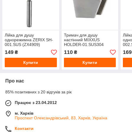
Лійка для душу
Тримач для душу
Лійк
однорежимна ZERIX SH-
настінний MIXXUS
одн
001.SUS (ZX4909)
HOLDER-01.SUS304
002.
нерж.сталь сатин, Ø100
(SS0060) нерж.сталь
нерж
149
110
169
₴
₴
мм
сатин
Купити
Купити
Про нас
85% позитивних з 20 відгуків за рік
Працює з 23.04.2012
м. Харків
Проспект Олександрівський, 83, Харків, Україна
Контакти