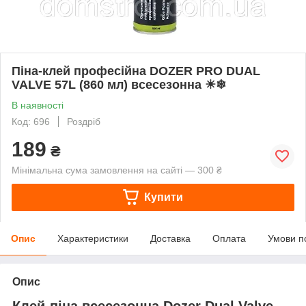
Піна-клей професійна DOZER PRO DUAL
VALVE 57L (860 мл) всесезонна ☀❄
В наявності
Код: 696
Роздріб
189
₴
Мінімальна сума замовлення на сайті — 300 ₴
Купити
Опис
Характеристики
Доставка
Оплата
Умови п
Опис
Клей-піна всесезонна Dozer Dual Valve