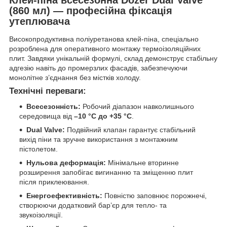
(860 мл) — професійна фіксація
утеплювача
Високопродуктивна поліуретанова клей-піна, спеціально
розроблена для оперативного монтажу термоізоляційних
плит. Завдяки унікальній формулі, склад демонструє стабільну
адгезію навіть до промерзлих фасадів, забезпечуючи
монолітне з’єднання без містків холоду.
Технічні переваги:
Всесезонність:
Робочий діапазон навколишнього
середовища від
–10 °C до +35 °C
.
Dual Valve:
Подвійний клапан гарантує стабільний
вихід піни та зручне використання з монтажним
пістолетом.
Нульова деформація:
Мінімальне вторинне
розширення запобігає вигинанню та зміщенню плит
після приклеювання.
Енергоефективність:
Повністю заповнює порожнечі,
створюючи додатковий бар’єр для тепло- та
звукоізоляції.