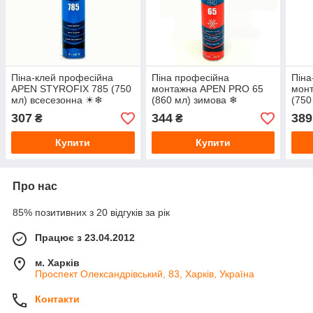
Піна-клей професійна
Піна професійна
Піна
APEN STYROFIX 785 (750
монтажна APEN PRO 65
мон
мл) всесезонна ☀❄
(860 мл) зимова ❄
(750
307
344
389
₴
₴
Купити
Купити
Про нас
85% позитивних з 20 відгуків за рік
Працює з 23.04.2012
м. Харків
Проспект Олександрівський, 83, Харків, Україна
Контакти