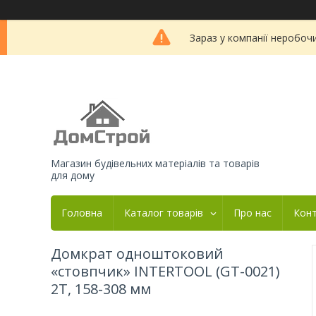
Зараз у компанії неробоч
Магазин будівельних матеріалів та товарів
для дому
Головна
Каталог товарів
Про нас
Кон
Домкрат одноштоковий
«стовпчик» INTERTOOL (GT-0021)
2Т, 158-308 мм