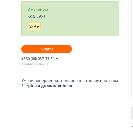
В наявності
Код:
5964
529 ₴
Купити
+380 (66) 037-33-31
Будматеріали
повернення товару протягом
14 днів
за домовленістю