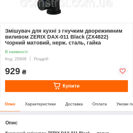
Змішувач для кухні з гнучким дворежимним
виливом ZERIX DAX-011 Black (ZX4822)
Чорний матовий, нерж. сталь, гайка
В наявності
Код: 25808
Роздріб
929
₴
Купити
Опис
Характеристики
Доставка
Оплата
Умови п
Опис
Кухонний змішувач ZERIX DAX-011 Black — повна