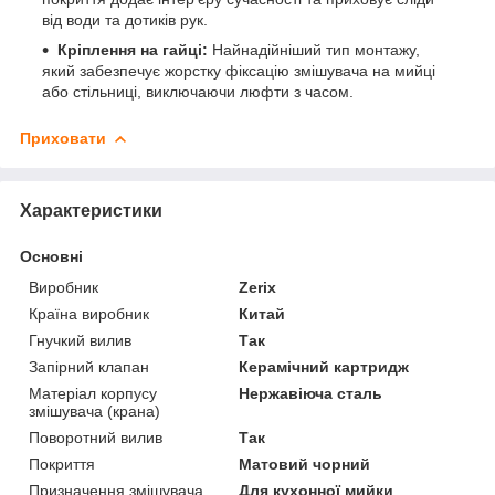
від води та дотиків рук.
Кріплення на гайці:
Найнадійніший тип монтажу,
який забезпечує жорстку фіксацію змішувача на мийці
або стільниці, виключаючи люфти з часом.
Приховати
Характеристики
Основні
Виробник
Zerix
Країна виробник
Китай
Гнучкий вилив
Так
Запірний клапан
Керамічний картридж
Матеріал корпусу
Нержавіюча сталь
змішувача (крана)
Поворотний вилив
Так
Покриття
Матовий чорний
Призначення змішувача
Для кухонної мийки