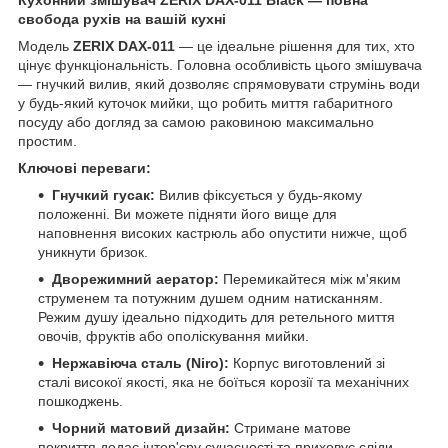
свобода рухів на вашій кухні
Модель
ZERIX DAX-011
— це ідеальне рішення для тих, хто
цінує функціональність. Головна особливість цього змішувача
— гнучкий вилив, який дозволяє спрямовувати струмінь води
у будь-який куточок мийки, що робить миття габаритного
посуду або догляд за самою раковиною максимально
простим.
Ключові переваги:
Гнучкий гусак:
Вилив фіксується у будь-якому
положенні. Ви можете підняти його вище для
наповнення високих кастрюль або опустити нижче, щоб
уникнути бризок.
Дворежимний аератор:
Перемикайтеся між м'яким
струменем та потужним душем одним натисканням.
Режим душу ідеально підходить для ретельного миття
овочів, фруктів або ополіскування мийки.
Нержавіюча сталь (Niro):
Корпус виготовлений зі
сталі високої якості, яка не боїться корозії та механічних
пошкоджень.
Чорний матовий дизайн:
Стримане матове
покриття додає інтер'єру сучасності та приховує сліди