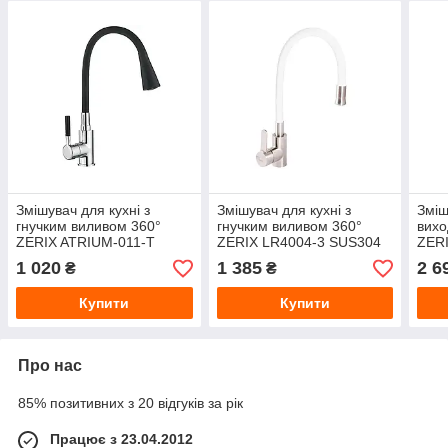
Змішувач для кухні з
Змішувач для кухні з
Зміш
гнучким виливом 360°
гнучким виливом 360°
вихо
ZERIX ATRIUM-011-T
ZERIX LR4004-3 SUS304
ZERI
(ZX4720) нерж.сталь
(LL1203) Білий,
SUS3
1 020
1 385
2 6
₴
₴
хром, гайка
неірж.сталь, гайка
мато
кріп
Купити
Купити
Про нас
85% позитивних з 20 відгуків за рік
Працює з 23.04.2012