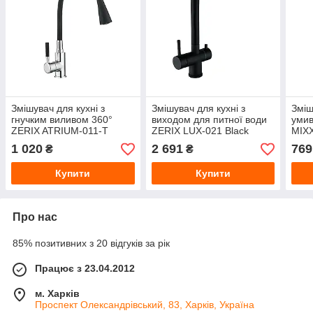
Змішувач для кухні з
Змішувач для кухні з
Зміш
гнучким виливом 360°
виходом для питної води
умив
ZERIX ATRIUM-011-T
ZERIX LUX-021 Black
MIX
(ZX4720) нерж.сталь
SUS304 (ZX4870) Чорний
(SS2
1 020
2 691
769
₴
₴
хром, гайка
матовий, нерж. сталь,
сати
кріплення гайка
Купити
Купити
Про нас
85% позитивних з 20 відгуків за рік
Працює з 23.04.2012
м. Харків
Проспект Олександрівський, 83, Харків, Україна