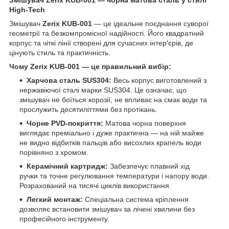
High-Tech
Змішувач
Zerix KUB-001
— це ідеальне поєднання суворої
геометрії та безкомпромісної надійності. Його квадратний
корпус та чіткі лінії створені для сучасних інтер'єрів, де
цінують стиль та практичність.
Чому Zerix KUB-001 — це правильний вибір:
Харчова сталь SUS304:
Весь корпус виготовлений з
нержавіючої сталі марки SUS304. Це означає, що
змішувач не боїться корозії, не впливає на смак води та
прослужить десятиліттями без протікань.
Чорне PVD-покриття:
Матова чорна поверхня
виглядає преміально і дуже практична — на ній майже
не видно відбитків пальців або висохлих крапель води
порівняно з хромом.
Керамічний картридж:
Забезпечує плавний хід
ручки та точне регулювання температури і напору води.
Розрахований на тисячі циклів використання.
Легкий монтаж:
Спеціальна система кріплення
дозволяє встановити змішувач за лічені хвилини без
професійного інструменту.