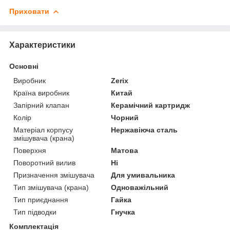
Приховати
Характеристики
Основні
Виробник
Zerix
Країна виробник
Китай
Запірний клапан
Керамічний картридж
Колір
Чорний
Матеріал корпусу
Нержавіюча сталь
змішувача (крана)
Поверхня
Матова
Поворотний вилив
Ні
Призначення змішувача
Для умивальника
Тип змішувача (крана)
Одноважільний
Тип приєднання
Гайка
Тип підводки
Гнучка
Комплектація