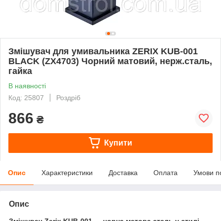
Змішувач для умивальника ZERIX KUB-001
BLACK (ZX4703) Чорний матовий, нерж.сталь,
гайка
В наявності
Код: 25807
Роздріб
866
₴
Купити
Опис
Характеристики
Доставка
Оплата
Умови п
Опис
Змішувач Zerix KUB-001 — чорна матова сталь у стилі