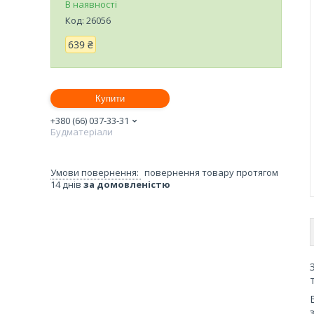
В наявності
Код:
26056
639 ₴
Купити
+380 (66) 037-33-31
Будматеріали
повернення товару протягом
14 днів
за домовленістю