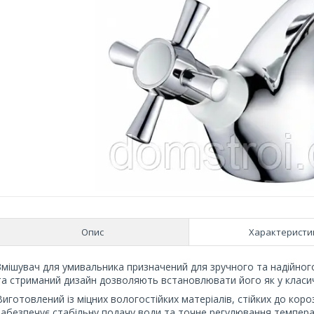
Опис
Характеристи
Змішувач для умивальника призначений для зручного та надійного
та стриманий дизайн дозволяють встановлювати його як у класични
Виготовлений із міцних вологостійких матеріалів, стійких до коро
забезпечує стабільну подачу води та точне регулювання темпера