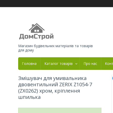
Магазин будівельних матеріалів та товарів
для дому
Головна
Каталог товарів
Про нас
Кон
Змішувач для умивальника
двовентильний ZERIX Z1054-7
(ZX0262) хром, кріплення
шпилька