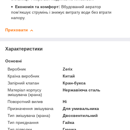
Економія та комфорт:
Вбудований аератор
пом'якшує струмінь і знижує витрату води без втрати
напору.
Приховати
Характеристики
Основні
Виробник
Zerix
Країна виробник
Китай
Запірний клапан
Кран-букса
Матеріал корпусу
Нержавіюча сталь
змішувача (крана)
Поворотний вилив
Ні
Призначення змішувача
Для умивальника
Тип змішувача (крана)
Двохвентильний
Тип приєднання
Гайка
Тип підводки
Гнучка