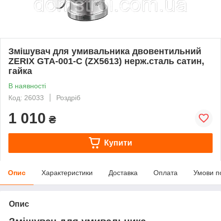
Змішувач для умивальника двовентильний
ZERIX GTA-001-C (ZX5613) нерж.сталь сатин,
гайка
В наявності
Код: 26033
Роздріб
1 010
₴
Купити
Опис
Характеристики
Доставка
Оплата
Умови п
Опис