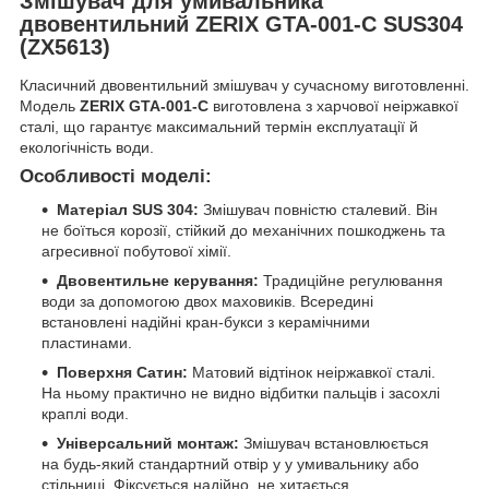
Змішувач для умивальника
двовентильний ZERIX GTA-001-C SUS304
(ZX5613)
Класичний двовентильний змішувач у сучасному виготовленні.
Модель
ZERIX GTA-001-C
виготовлена з харчової неіржавкої
сталі, що гарантує максимальний термін експлуатації й
екологічність води.
Особливості моделі:
Матеріал SUS 304:
Змішувач повністю сталевий. Він
не боїться корозії, стійкий до механічних пошкоджень та
агресивної побутової хімії.
Двовентильне керування:
Традиційне регулювання
води за допомогою двох маховиків. Всередині
встановлені надійні кран-букси з керамічними
пластинами.
Поверхня Сатин:
Матовий відтінок неіржавкої сталі.
На ньому практично не видно відбитки пальців і засохлі
краплі води.
Універсальний монтаж:
Змішувач встановлюється
на будь-який стандартний отвір у у умивальнику або
стільниці. Фіксується надійно, не хитається.