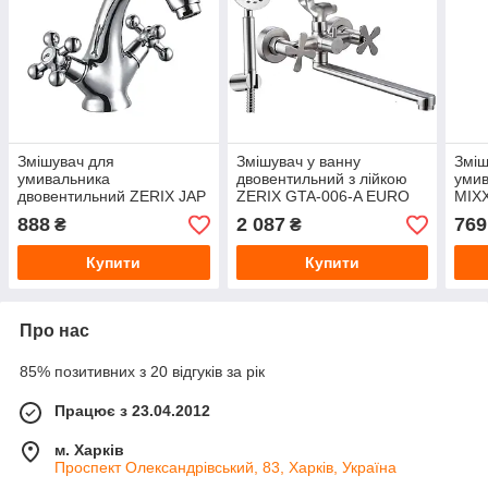
Змішувач для
Змішувач у ванну
Зміш
умивальника
двовентильний з лійкою
умив
двовентильний ZERIX JAP
ZERIX GTA‑006‑A EURO
MIX
827 (ZX0154) хром,
(ZX4838) нерж.сталь
(SS2
888
2 087
769
₴
₴
кріплення шпилька
сатин
сати
Купити
Купити
Про нас
85% позитивних з 20 відгуків за рік
Працює з 23.04.2012
м. Харків
Проспект Олександрівський, 83, Харків, Україна