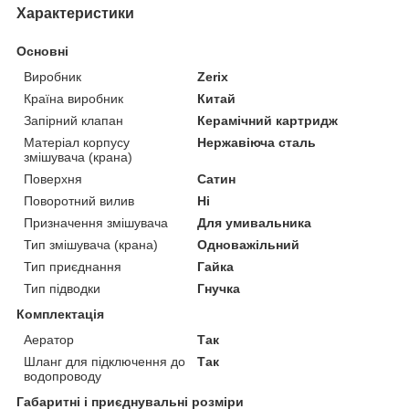
Характеристики
Основні
Виробник
Zerix
Країна виробник
Китай
Запірний клапан
Керамічний картридж
Матеріал корпусу
Нержавіюча сталь
змішувача (крана)
Поверхня
Сатин
Поворотний вилив
Ні
Призначення змішувача
Для умивальника
Тип змішувача (крана)
Одноважільний
Тип приєднання
Гайка
Тип підводки
Гнучка
Комплектація
Аератор
Так
Шланг для підключення до
Так
водопроводу
Габаритні і приєднувальні розміри