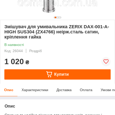
Змішувач для умивальника ZERIX DAX-001-A-
HIGH SUS304 (ZX4766) неірж.сталь сатин,
кріплення гайка
В наявності
Код: 26044
Роздріб
1 020
₴
Купити
Опис
Характеристики
Доставка
Оплата
Умови п
Опис
Стильне та надійне рішення для умивальників, кухонних і