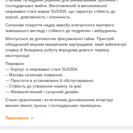
господарських мийок. Виготовлений із високоякісної
неіржавкої сталі марки SUS304, що гарантує стійкість до
корозії, довговічність і гігієнічність.
Сатинове покриття надає виробу елегантного матового
зовнішнього вигляду і стійкості до подряпин і забруднень.
Монтується за допомогою фіксувальної гайки. Пристрій
обладнаний міцним керамічним картриджем, який забезпечує
плавну й безшумну роботу впродовж довгого терміну
експлуатації.
Переваги:
— Корпус із неіржавкої сталі SUS304;
– Матова сатинова поверхня;
— Простота в установленні й обслуговуванні;
– Стійкість до утворення накипу та іржі;
— Мінімалістичний і сучасний дизайн.
Стане практичним і естетичним доповненням інтер'єру
ванних кімнат, кухонь і господарських приміщень.
Приховати