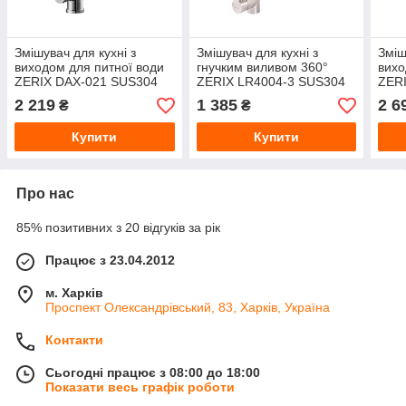
Змішувач для кухні з
Змішувач для кухні з
Зміш
виходом для питної води
гнучким виливом 360°
вихо
ZERIX DAX-021 SUS304
ZERIX LR4004-3 SUS304
ZERI
(ZX4826) неірж.сталь
(LL1203) Білий,
SUS3
2 219
1 385
2 6
₴
₴
сатин
неірж.сталь, гайка
мато
кріп
Купити
Купити
Про нас
85% позитивних з 20 відгуків за рік
Працює з 23.04.2012
м. Харків
Проспект Олександрівський, 83, Харків, Україна
Контакти
Сьогодні працює з 08:00 до 18:00
Показати весь графік роботи