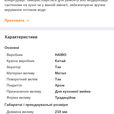
конфігурації. Використовується для ремонту або модернізації
сантехніки на кухні чи у ванній кімнаті, забезпечуючи зручне
керування потоком води.
Приховати
Характеристики
Основні
Виробник
HAIBO
Країна виробник
Китай
Аератор
Так
Матеріал виливу
Метал
Поворотний вилив
Так
Покриття
Хром
Призначення виливу
Для кухонної мийки
Форма виливу
Традиційна
Габаритні і приєднувальні розміри
Довжина виливу
210 мм