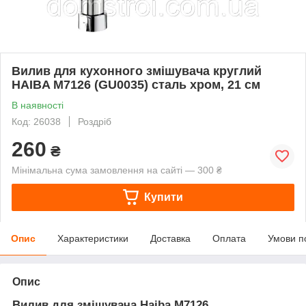
Вилив для кухонного змішувача круглий
HAIBA M7126 (GU0035) сталь хром, 21 см
В наявності
Код: 26038
Роздріб
260
₴
Мінімальна сума замовлення на сайті — 300 ₴
Купити
Опис
Характеристики
Доставка
Оплата
Умови п
Опис
Вилив для змішувача Haiba M7126