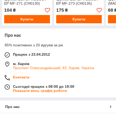
EP MF-271 (CH0130)
EP MF-273 (CH0135)
(MA0
латунь хром, 22 см
сталь хром, 21 см
см
104
175
68
₴
₴
Купити
Купити
Про нас
85% позитивних з 20 відгуків за рік
Працює з 23.04.2012
м. Харків
Проспект Олександрівський, 83, Харків, Україна
Контакти
Сьогодні працює з 08:00 до 19:00
Показати весь графік роботи
Про нас