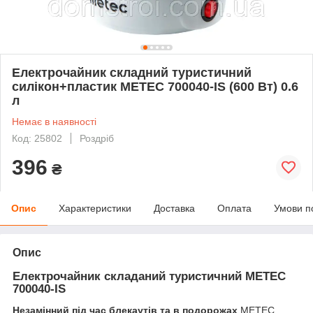
Електрочайник складний туристичний
силікон+пластик METEC 700040-IS (600 Вт) 0.6
л
Немає в наявності
Код: 25802
Роздріб
396
₴
Опис
Характеристики
Доставка
Оплата
Умови п
Опис
Електрочайник складаний туристичний METEC
700040-IS
Незамінний під час блекаутів та в подорожах
METEC