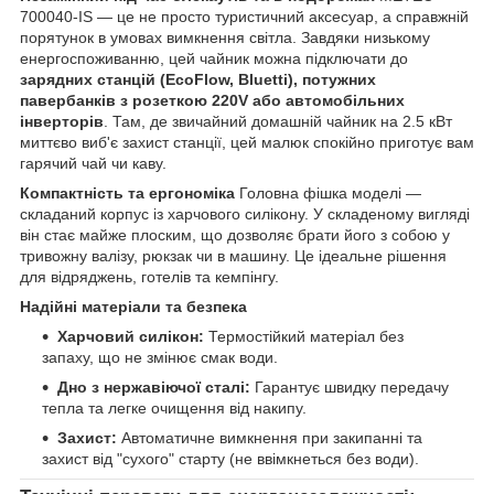
700040-IS — це не просто туристичний аксесуар, а справжній
порятунок в умовах вимкнення світла. Завдяки низькому
енергоспоживанню, цей чайник можна підключати до
зарядних станцій (EcoFlow, Bluetti), потужних
павербанків з розеткою 220V або автомобільних
інверторів
. Там, де звичайний домашній чайник на 2.5 кВт
миттєво виб'є захист станції, цей малюк спокійно приготує вам
гарячий чай чи каву.
Компактність та ергономіка
Головна фішка моделі —
складаний корпус із харчового силікону. У складеному вигляді
він стає майже плоским, що дозволяє брати його з собою у
тривожну валізу, рюкзак чи в машину. Це ідеальне рішення
для відряджень, готелів та кемпінгу.
Надійні матеріали та безпека
Харчовий силікон:
Термостійкий матеріал без
запаху, що не змінює смак води.
Дно з нержавіючої сталі:
Гарантує швидку передачу
тепла та легке очищення від накипу.
Захист:
Автоматичне вимкнення при закипанні та
захист від "сухого" старту (не ввімкнеться без води).