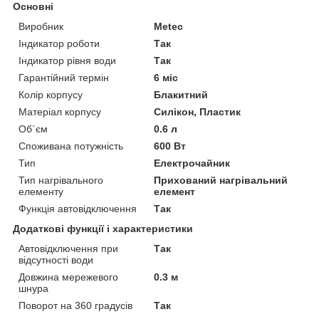
Основні
Виробник
Metec
Індикатор роботи
Так
Індикатор рівня води
Так
Гарантійний термін
6 міс
Колір корпусу
Блакитний
Матеріал корпусу
Силікон, Пластик
Об`єм
0.6 л
Споживана потужність
600 Вт
Тип
Електрочайник
Тип нагрівального
Прихований нагрівальний
елементу
елемент
Функція автовідключення
Так
Додаткові функції і характеристики
Автовідключення при
Так
відсутності води
Довжина мережевого
0.3 м
шнура
Поворот на 360 градусів
Так