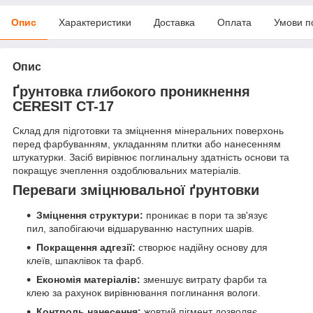
Опис
Характеристики
Доставка
Оплата
Умови п
Опис
Ґрунтовка глибокого проникнення
CERESIT CT-17
Склад для підготовки та зміцнення мінеральних поверхонь
перед фарбуванням, укладанням плитки або нанесенням
штукатурки. Засіб вирівнює поглинальну здатність основи та
покращує зчеплення оздоблювальних матеріалів.
Переваги зміцнювальної ґрунтовки
Зміцнення структури:
проникає в пори та зв'язує
пил, запобігаючи відшаруванню наступних шарів.
Покращення адгезії:
створює надійну основу для
клеїв, шпаклівок та фарб.
Економія матеріалів:
зменшує витрату фарби та
клею за рахунок вирівнювання поглинання вологи.
Контроль нанесення:
жовтий пігмент дозволяє