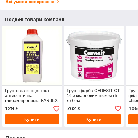
Всі умови повернення
Подібні товари компанії
Грунтовка-концентрат
Грунт-фарба CERESIT CT-
Грун
антисептична
16 з кварцовим піском (5
цвіл
глибокопроникна FARBEX
л) біла
«Bio
Super Base (1:4) 1 л
129
762
105
₴
₴
Купити
Купити