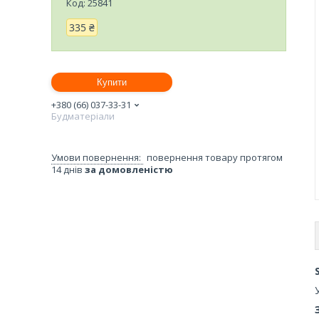
Код:
25841
335 ₴
Купити
+380 (66) 037-33-31
Будматеріали
повернення товару протягом
14 днів
за домовленістю