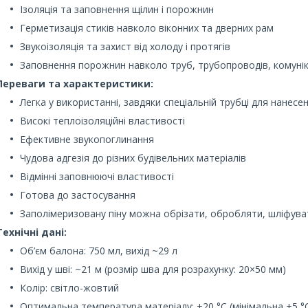
Ізоляція та заповнення щілин і порожнин
Герметизація стиків навколо віконних та дверних рам
Звукоізоляція та захист від холоду і протягів
Заповнення порожнин навколо труб, трубопроводів, комунік
Переваги та характеристики:
Легка у використанні, завдяки спеціальній трубці для нанесе
Високі теплоізоляційні властивості
Ефективне звукопоглинання
Чудова адгезія до різних будівельних матеріалів
Відмінні заповнюючі властивості
Готова до застосування
Заполімеризовану піну можна обрізати, обробляти, шліфув
Технічні дані:
Об’єм балона: 750 мл, вихід ~29 л
Вихід у шві: ~21 м (розмір шва для розрахунку: 20×50 мм)
Колір: світло-жовтий
Оптимальна температура матеріалу: +20 °C (мінімальна +5 °