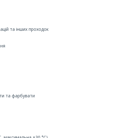
ацій та інших проходок
ння
ати та фарбувати
C, максимальна +30 °C)