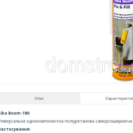
Опис
Характеристи
Sika Boom-180
Універсальна однокомпонентна поліуретанова саморозширююча п
Застосування: