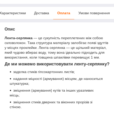
Характеристики
Доставка
Оплата
Умови повернення
Опис
Лента-серпянка
— це сукупність переплетених між собою
скловолокон. Така структура матеріалу запобігає появі здуттів
у місцях проклейки. Лента серпянка — це щільний матеріал,
який чудово вбирає воду, тому вона ідеально підходить для
використання, коли товщина шпаклівки перевищує 1 мм.
Де ми можемо використовувати ленту-серпянку?
заделка стиків гіпсокартонних листів;
надання міцності (армування) місцям, де наноситься
штукатурка;
зміцнення (армування) кутів та інших уразливих
місць;
зміцнення стиків дверних та віконних прорізів зі
стіною.