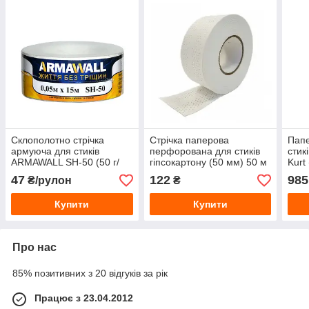
Склополотно стрічка
Стрічка паперова
Папе
армуюча для стиків
перфорована для стиків
стик
ARMAWALL SH-50 (50 г/
гіпсокартону (50 мм) 50 м
Kurt
кв.м) 50 мм, 15 м
47
122
985
₴/рулон
₴
Купити
Купити
Про нас
85% позитивних з 20 відгуків за рік
Працює з 23.04.2012