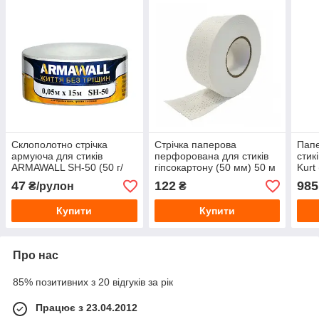
Склополотно стрічка
Стрічка паперова
Папе
армуюча для стиків
перфорована для стиків
стик
ARMAWALL SH-50 (50 г/
гіпсокартону (50 мм) 50 м
Kurt
кв.м) 50 мм, 15 м
47
122
985
₴/рулон
₴
Купити
Купити
Про нас
85% позитивних з 20 відгуків за рік
Працює з 23.04.2012