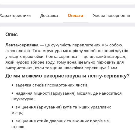
Характеристики
Доставка
Оплата
Умови повернення
Опис
Лента-серпянка
— це сукупність переплетених між собою
скловолокон. Така структура матеріалу запобігає появі здуттів
у місцях проклейки. Лента серпянка — це щільний матеріал,
який чудово вбирає воду, тому вона ідеально підходить для
використання, коли товщина шпаклівки перевищує 1 мм.
Де ми можемо використовувати ленту-серпянку?
заделка стиків гіпсокартонних листів;
надання міцності (армування) місцям, де наноситься
штукатурка;
зміцнення (армування) кутів та інших уразливих
місць;
зміцнення стиків дверних та віконних прорізів зі
стіною.