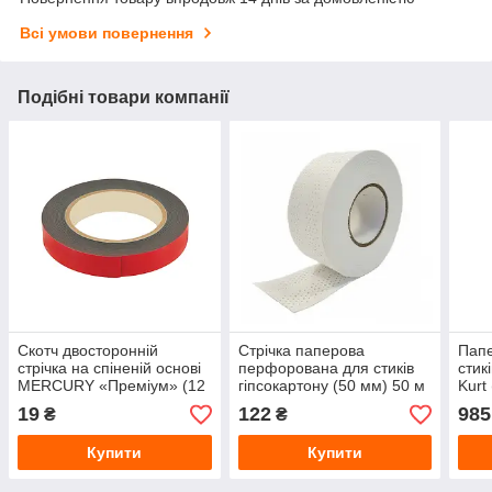
Всі умови повернення
Подібні товари компанії
Скотч двосторонній
Стрічка паперова
Папе
стрічка на спіненій основі
перфорована для стиків
стик
MERCURY «Преміум» (12
гіпсокартону (50 мм) 50 м
Kurt
мм) 2 м
19
122
985
₴
₴
Купити
Купити