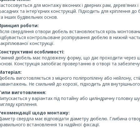
Застосовується для монтажу віконних і дверних рам, дерев'яних і
фасадних та інтер'єрних конструкцій. Підходить для кріплення до
та інших будівельних основ.
Принцип роботи:
Після свердління отвори дюбель встановлюється крізь монтовани
відбувається контрольоване розпірування дюбелю в нижній частин
закріплюваної конструкції.
Конструктивні особливості:
Рамний дюбель має подовжену форму, що дає проходити через шар
основі. Конструкція запобігає провертанню в отворі та забезпеч
Матеріал:
Дюбель виготовляється з міцного поліпропілену або нейлону, сті
навантажень. Не схильний до корозії, підходить для внутрішньог
Типи виготовлення:
Випускається у варіантах під потайну або циліндричну головку ш
вигляду кріплення.
Рекомендації щодо монтажу:
Діаметр свердла має відповідати діаметру дюбелю. Глибина отв
правильного встановлення та надійної фіксації.