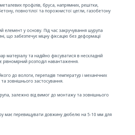
 металевих профілів, бруса, напрямних, решітки,
 бетону, повнотілої та порожнистої цегли, газобетону
й елемент у основу. Під час закручування шурупа
і, що забезпечує міцну фіксацію без деформації
 матеріалу та надійно фіксуватися в нескладній
ує рівномірний розподіл навантаження.
йкого до вологи, перепадів температур і механічних
о та зовнішнього застосування.
урупа, залежно від вимог до монтажу та зовнішнього
ору має перевищувати довжину дюбелю на 5-10 мм для