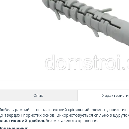
Опис
Характеристи
Дюбель рамний — це пластиковий кріпильний елемент, призначени
до твердих і пористих основ. Використовується спільно з шурупом
пластиковий дюбель
без металевого кріплення.
Призначення: