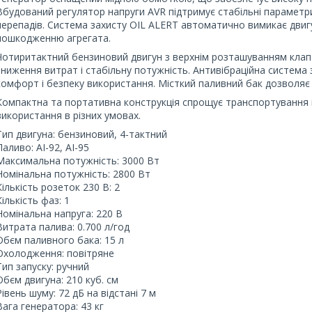
Вбудований регулятор напруги AVR підтримує стабільні параметри 
перепадів. Система захисту OIL ALERT автоматично вимикає двиг
пошкодженню агрегата.
Чотиритактний бензиновий двигун з верхнім розташуванням клап
зниження витрат і стабільну потужність. Антивібраційна система
комфорт і безпеку використання. Місткий паливний бак дозволяє
Компактна та портативна конструкція спрощує транспортування і
використання в різних умовах.
Тип двигуна: бензиновий, 4-тактний
Паливо: АІ-92, АІ-95
Максимальна потужність: 3000 Вт
Номінальна потужність: 2800 Вт
Кількість розеток 230 В: 2
Кількість фаз: 1
Номінальна напруга: 220 В
Витрата палива: 0.700 л/год
Обєм паливного бака: 15 л
Охолодження: повітряне
Тип запуску: ручний
Обєм двигуна: 210 куб. см
Рівень шуму: 72 дБ на відстані 7 м
Вага генератора: 43 кг