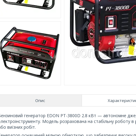
Опис
Характеристи
Бензиновий генератор EDON PT-3800D 2.8 кВт — автономне джере
електроінструменту. Модель розрахована на стабільну роботу в рі
або виїзних робіт.
Генератор оснащений мідною обмоткою, що забезпечує високу про