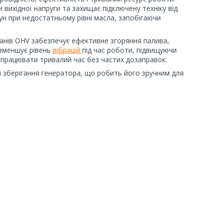
вихідної напруги та захищає підключену техніку від
ун при недостатньому рівні масла, запобігаючи
анів OHV забезпечує ефективне згоряння палива,
 зменшує рівень
вібрацій
під час роботи, підвищуючи
 працювати тривалий час без частих дозаправок.
 зберігання генератора, що робить його зручним для