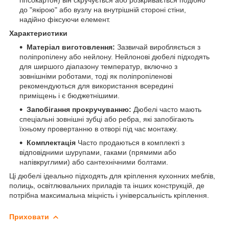
до "якірою" або вузлу на внутрішній стороні стіни,
надійно фіксуючи елемент.
Характеристики
Матеріал виготовлення:
Зазвичай виробляється з
поліпропілену або нейлону. Нейлонові дюбелі підходять
для ширшого діапазону температур, включно з
зовнішніми роботами, тоді як поліпропіленові
рекомендуються для використання всередині
приміщень і є бюджетнішими.
Запобігання прокручуванню:
Дюбелі часто мають
спеціальні зовнішні зубці або ребра, які запобігають
їхньому провертанню в отворі під час монтажу.
Комплектація
Часто продаються в комплекті з
відповідними шурупами, гаками (прямими або
напівкруглими) або сантехнічними болтами.
Ці дюбелі ідеально підходять для кріплення кухонних меблів,
полиць, освітлювальних приладів та інших конструкцій, де
потрібна максимальна міцність і універсальність кріплення.
Приховати