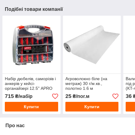
Подібні товари компанії
Набір дюбелів, саморізів і
Агроволокно біле (на
Вали
анкерів у кейсі-
метраж) 30 г/м.кв.,
під 
органайзері 12.5" APRO
полотно 1.6 м
(KT-
87707 (K3.5TO6-125) 3.5-
715
25
36
₴/набір
₴/пог.м
6 мм, М6-М8
Купити
Купити
Про нас