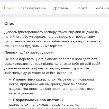
Опис
Характеристики
Доставка
Оплата
Умови п
Опис
Дюбель тристороннього розпору, також відомий як дюбель
потрійного або універсального розпору, є універсальним
кріпильним елементом, який забезпечує надійну фіксацію в
різних типах будівельних матеріалів.
Принцип дії та застосування
Основна перевага цього дюбелю полягає в його здатності
розширюватися в трьох різних напрямках (або по всій своїй
довжині та поверхні) під час вкручування шурупа. Це
забезпечує дуже міцне та стійке кріплення.
У повнотілих матеріалах
(Як-от бетон, повнотіла
цегла, природний камінь, граніт) дюбель працює
завдяки ковзанню, щільно прилягани до стінок отвори
по всій довжині.
У порожнистих або листових
матеріалах
(наприклад, порожниста цегла,
гіпсокартон) він скручується або розкривається подібно