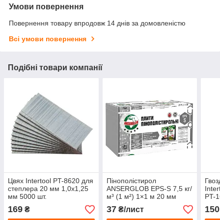
Умови повернення
Повернення товару впродовж 14 днів за домовленістю
Всі умови повернення
Подібні товари компанії
Цвях Intertool PT-8620 для
Пінополістирол
Гвоз
степлера 20 мм 1,0x1,25
ANSERGLOB EPS-S 7,5 кг/
Inte
мм 5000 шт.
м³ (1 м²) 1×1 м 20 мм
PT-1
х1, 
169
37
150
₴
₴/лист