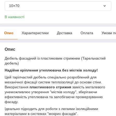
10×70
В наявності
Опис
Характеристики
Доставка
Оплата
Умови п
Опис
Дюбель фасадний із пластиковим стрижнем (Тарельчастий
дюбель)
Надійне кріплення утеплювача без містків холоду!
Цей тарілчастий дюбель спеціально розроблений для
механічної фіксації систем теплоізоляції до основи стіни.
Використання
пластикового стрижня
замість металевого
унеможливлює утворення "містків холоду", зберігаючи
ефективність утеплювача та запобігаючи промерзуванню
фасаду.
Ідеально підходить для роботи з легкими ізоляційними
матеріалами в системах "мокрих фасадів".