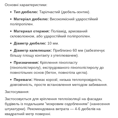
Основні характеристики:
Тип дюбелю:
Тарілчастий (дюбель-зонтик).
Матеріал дюбелю:
Високоякісний ударостійкий
поліпропілен.
Материал стержня:
Поліамід, армований
скловолокном, або ударостійкий поліпропілен.
Діаметр дюбелю:
10 мм.
Діаметр капелюшки:
Приблизно 60 мм (забезпечує
більшу площу контакту з утеплювачем).
Призначення:
Кріплення пінопласту
(пінополістиролу), екструдованого пінополістиролу до
повнотільних основ (бетон, повнотіла цегла).
Переваги:
Немає корозії, низька теплопровідність,
довговічність, просте встановлення методом забивання.
Застосування:
Застосовується для кріплення теплоізоляції на фасадах
будівель із подальшим "мокровим оздобленням" (нанесення
штукатурки). Рекомендована витрата — 4-6 дюбелів на
квадратний метр поверхні.