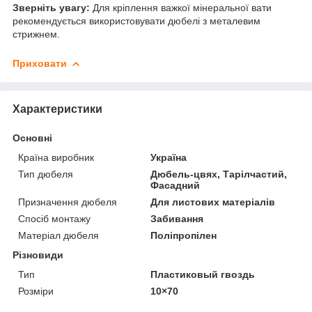
Зверніть увагу:
Для кріплення важкої мінеральної вати
рекомендується використовувати дюбелі з металевим
стрижнем.
Приховати
Характеристики
Основні
Країна виробник
Україна
Тип дюбеля
Дюбель-цвях, Тарілчастий,
Фасадний
Призначення дюбеля
Для листових матеріалів
Спосіб монтажу
Забивання
Матеріал дюбеля
Поліпропілен
Різновиди
Тип
Пластиковый гвоздь
Розміри
10×70