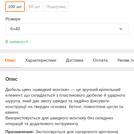
100 шт.
50 шт
Поштучно
Розміри
6×40
В наявності
Опис
Характеристики
Доставка
Оплата
Умови п
Опис
Дюбель-цвях «швидкий монтаж» — це зручний кріпильний
елемент, що складається з пластикового дюбелю й ударного
шурупа, який дає змогу швидко та надійно фіксувати
конструкції на твердих основах: бетоні, повнотілом цегли та
камені.
Використовується для швидкого монтажу без складних
операцій та додаткового інструменту.
Призначення:
Застосовується для наскрізного кріплення