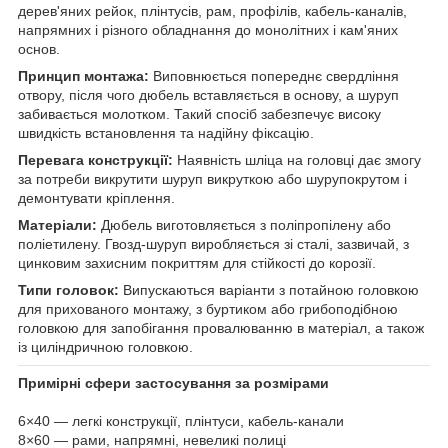
дерев'яних рейок, плінтусів, рам, профілів, кабель-каналів,
напрямних і різного обладнання до монолітних і кам'яних
основ.
Принцип монтажа:
Виповнюється попереднє свердління
отвору, після чого дюбель вставляється в основу, а шуруп
забивається молотком. Такий спосіб забезпечує високу
швидкість встановлення та надійну фіксацію.
Перевага конструкції:
Наявність шліца на головці дає змогу
за потреби викрутити шуруп викруткою або шурупокрутом і
демонтувати кріплення.
Матеріали:
Дюбель виготовляється з поліпропілену або
поліетилену. Гвозд-шуруп виробляється зі сталі, зазвичай, з
цинковим захисним покриттям для стійкості до корозії.
Типи головок:
Випускаються варіанти з потайною головкою
для прихованого монтажу, з буртиком або грибоподібною
головкою для запобігання провалюванню в матеріал, а також
із циліндричною головкою.
Примірні сфери застосування за розмірами
6×40 — легкі конструкції, плінтуси, кабель-канали
8×60 — рами, напрямні, невеликі полиці