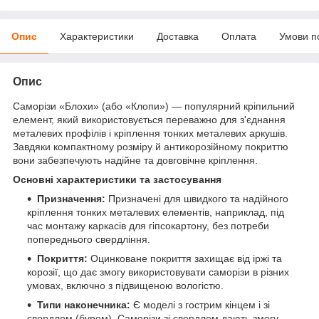
Опис
Характеристики
Доставка
Оплата
Умови п
Опис
Саморізи «Блохи» (або «Клопи») — популярний кріпильний
елемент, який використовується переважно для з'єднання
металевих профілів і кріплення тонких металевих аркушів.
Завдяки компактному розміру й антикорозійному покриттю
вони забезпечують надійне та довговічне кріплення.
Основні характеристики та застосування
Призначення:
Призначені для швидкого та надійного
кріплення тонких металевих елементів, наприклад, під
час монтажу каркасів для гіпсокартону, без потреби
попереднього свердління.
Покриття:
Оцинковане покриття захищає від іржі та
корозії, що дає змогу використовувати саморізи в різних
умовах, включно з підвищеною вологістю.
Типи наконечника:
Є моделі з гострим кінцем і зі
свердлом (буром). Саморізи зі свердлом дають змогу