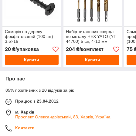
Саморіз по дереву
Набір титанових свердл
Само
фосфатований (100 шт)
по металу HEX YATO (YT-
про
3.5×16
44700) 5 шт, 4-10 мм
(100
20
204
75
₴/упаковка
₴/комплект
₴
Купити
Купити
Про нас
85% позитивних з 20 відгуків за рік
Працює з 23.04.2012
м. Харків
Проспект Олександрівський, 83, Харків, Україна
Контакти