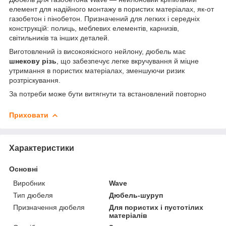
елемент для надійного монтажу в пористих матеріалах, як-от
газобетон і пінобетон. Призначений для легких і середніх
конструкцій: полиць, меблевих елементів, карнизів,
світильників та інших деталей.
Виготовлений із високоякісного нейлону, дюбель має
шнекову різь
, що забезпечує легке вкручування й міцне
утримання в пористих матеріалах, зменшуючи ризик
розтріскування.
За потреби може бути витягнути та встановлений повторно
Приховати
Характеристики
Основні
Виробник
Wave
Тип дюбеля
Дюбель-шуруп
Призначення дюбеля
Для пористих і пустотілих
матеріалів