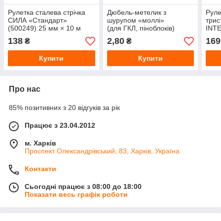
Рулетка сталева стрічка
Дюбель-метелик з
Руле
СИЛА «Стандарт»
шурупом «моллі»
трис
(500249) 25 мм × 10 м
(для ГКЛ, піноблоків)
INT
10×50
мм ×
138
2,80
169
₴
₴
Купити
Купити
Про нас
85% позитивних з 20 відгуків за рік
Працює з 23.04.2012
м. Харків
Проспект Олександрівський, 83, Харків, Україна
Контакти
Сьогодні працює з 08:00 до 18:00
Показати весь графік роботи