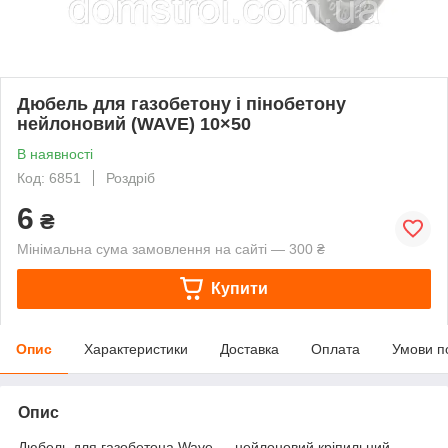
Дюбель для газобетону і пінобетону
нейлоновий (WAVE) 10×50
В наявності
Код: 6851
Роздріб
6
₴
Мінімальна сума замовлення на сайті — 300 ₴
Купити
Опис
Характеристики
Доставка
Оплата
Умови п
Опис
Дюбель для газобетона Wave — нейлоновий кріпильний