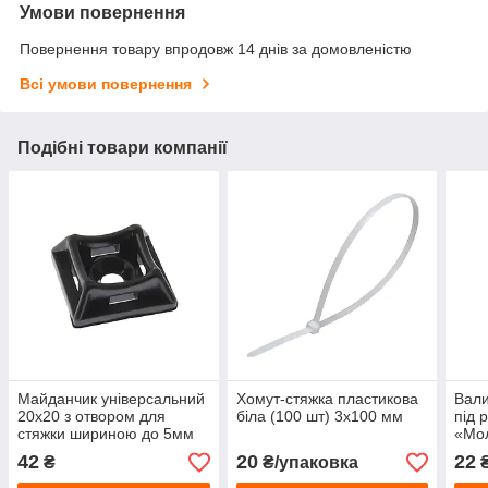
Умови повернення
Повернення товару впродовж 14 днів за домовленістю
Всі умови повернення
Подібні товари компанії
Майданчик універсальний
Хомут-стяжка пластикова
Вали
20х20 з отвором для
біла (100 шт) 3х100 мм
під 
стяжки шириною до 5мм
«Мол
чорна (пач 50шт) APRO
50×
42
20
22
₴
₴/упаковка