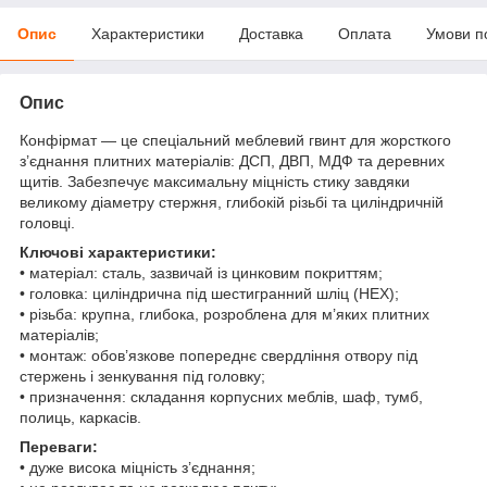
Опис
Характеристики
Доставка
Оплата
Умови п
Опис
Конфірмат — це спеціальний меблевий гвинт для жорсткого
з’єднання плитних матеріалів: ДСП, ДВП, МДФ та деревних
щитів. Забезпечує максимальну міцність стику завдяки
великому діаметру стержня, глибокій різьбі та циліндричній
головці.
Ключові характеристики:
• матеріал: сталь, зазвичай із цинковим покриттям;
• головка: циліндрична під шестигранний шліц (HEX);
• різьба: крупна, глибока, розроблена для м’яких плитних
матеріалів;
• монтаж: обов’язкове попереднє свердління отвору під
стержень і зенкування під головку;
• призначення: складання корпусних меблів, шаф, тумб,
полиць, каркасів.
Переваги:
• дуже висока міцність з’єднання;