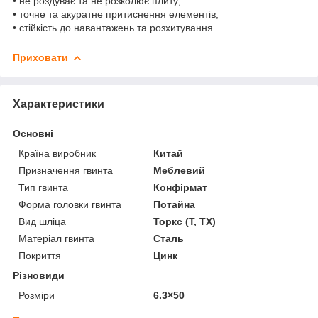
• не роздуває та не розколює плиту;
• точне та акуратне притиснення елементів;
• стійкість до навантажень та розхитування.
Приховати
Характеристики
Основні
Країна виробник
Китай
Призначення гвинта
Меблевий
Тип гвинта
Конфірмат
Форма головки гвинта
Потайна
Вид шліца
Торкс (T, TX)
Матеріал гвинта
Сталь
Покриття
Цинк
Різновиди
Розміри
6.3×50