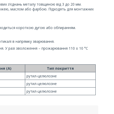
ових з’єднань металу товщиною від 3 до 20 мм.
іржею, маслом або фарбою. Підходять для монтажних
оводиться короткою дугою або обпиранням.
ртикалі в напрямку зварювання.
я. У разі зволоження – прожарювання 110 ± 10 °С
ня (А)
Тип покриття
рутил-целюлозне
рутил-целюлозне
рутил-целюлозне