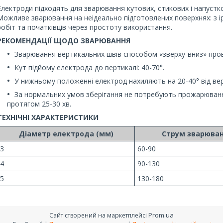
Електроди підходять для зварювання кутових, стикових і напустк
Можливе зварювання на неідеально підготовлених поверхнях: з 
робіт та початківців через простоту використання.
РЕКОМЕНДАЦІЇ ЩОДО ЗВАРЮВАННЯ
Зварювання вертикальних швів способом «зверху-вниз» пр
Кут підйому електрода до вертикалі: 40-70°.
У нижньому положенні електрод нахиляють на 20-40° від ве
За нормальних умов зберігання не потребують прожарюванн
протягом 25-30 хв.
ТЕХНІЧНІ ХАРАКТЕРИСТИКИ
Діаметр електрода (мм)
Струм зварюван
3
60-90
4
90-130
5
130-180
Prom.ua
Сайт створений на маркетплейсі