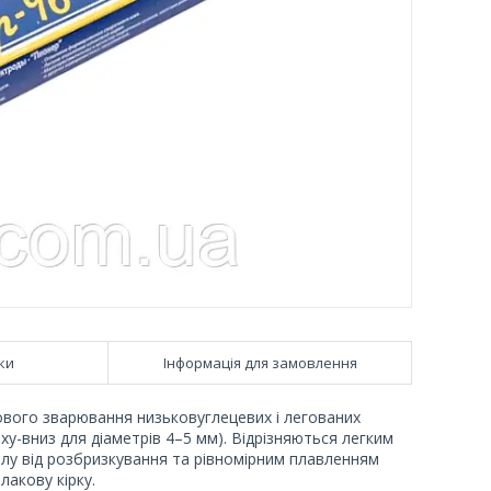
ки
Інформація для замовлення
ового зварювання низьковуглецевих і легованих
у-вниз для діаметрів 4–5 мм). Відрізняються легким
лу від розбризкування та рівномірним плавленням
лакову кірку.