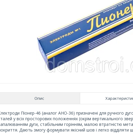
Опис
Характеристи
Електроди Піонер-46 (аналог АНО-36) призначені для ручного дуг
сталей у всіх просторових положеннях (окрім вертикального зверх
запалюванням дуги, стабільним горінням, малою втратністю мета
покриття. Дають змогу формувати якісний шов і легко відділяти ш