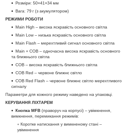
Розміри: 50×41×34 мм
Вага: 79 г (з акумулятором)
РЕЖИМИ РОБОТИ
Main High – висока яскравість основного світла
Main Low – низька яскравість основного світла
Main Flash – мерехтливий сигнал основного світла
Main + COB – одночасна висока яскравість основного
та ближнього світла
COB – висока яскравість ближнього світла
COB Red – червоне ближнє світло
COB Red Flash – червоне ближнє світло мерехтливого
сигналу
Параметри для кожного режиму наведено на упаковці.
КЕРУВАННЯ ЛІХТАРЕМ
Кнопка МFВ
(праворуч на корпусі) – увімкнення,
вимкнення, перемикання режимів:
Коротке натискання у вимкненому стані –
увімкнення