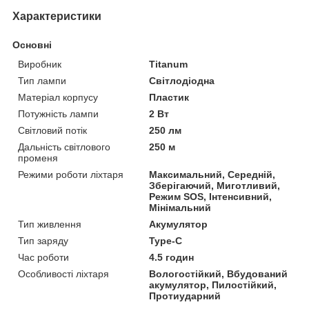
Характеристики
Основні
Виробник
Titanum
Тип лампи
Світлодіодна
Матеріал корпусу
Пластик
Потужність лампи
2 Вт
Світловий потік
250 лм
Дальність світлового
250 м
променя
Режими роботи ліхтаря
Максимальний, Середній,
Зберігаючий, Миготливий,
Режим SOS, Інтенсивний,
Мінімальний
Тип живлення
Акумулятор
Тип заряду
Type-C
Час роботи
4.5 годин
Особливості ліхтаря
Вологостійкий, Вбудований
акумулятор, Пилостійкий,
Протиударний