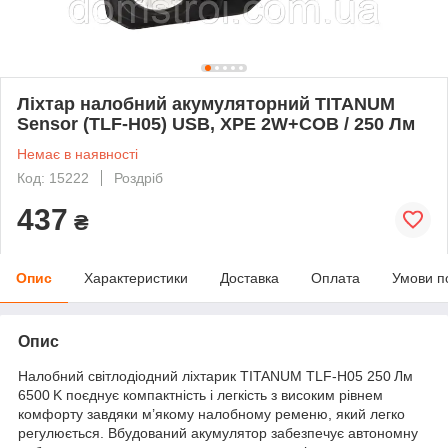
Ліхтар налобний акумуляторний TITANUM
Sensor (TLF-H05) USB, XPE 2W+COB / 250 Лм
Немає в наявності
Код: 15222
Роздріб
437
₴
Опис
Характеристики
Доставка
Оплата
Умови п
Опис
Налобний світлодіодний ліхтарик TITANUM TLF-H05 250 Лм
6500 K поєднує компактність і легкість з високим рівнем
комфорту завдяки м’якому налобному ременю, який легко
регулюється. Вбудований акумулятор забезпечує автономну