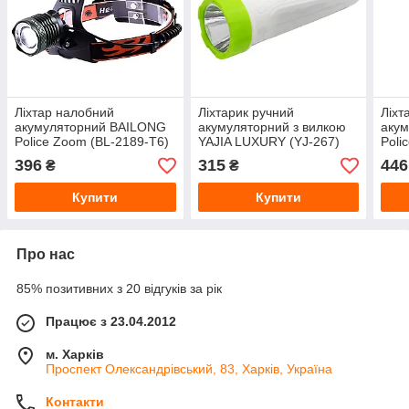
Ліхтар налобний
Ліхтарик ручний
Ліхт
акумуляторний BAILONG
акумуляторний з вилкою
аку
Police Zoom (BL-2189-T6)
YAJIA LUXURY (YJ-267)
Poli
USB 2x18650, Cree T6 7W
220В, LED 1W+COB 1.2W /
12/2
396
315
446
₴
₴
/ 800 Лм
100 Лм
7W /
Купити
Купити
Про нас
85% позитивних з 20 відгуків за рік
Працює з 23.04.2012
м. Харків
Проспект Олександрівський, 83, Харків, Україна
Контакти