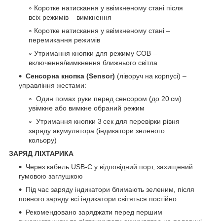
Коротке натискання у ввімкненому стані після
всіх режимів – вимкнення
Коротке натискання у ввімкненому стані –
перемикання режимів
Утримання кнопки для режиму COB –
включення/вимкнення ближнього світла
Сенсорна кнопка (Sensor)
(ліворуч на корпусі) –
управління жестами:
Один помах руки перед сенсором (до 20 см)
увімкне або вимкне обраний режим
Утримання кнопки 3 сек для перевірки рівня
заряду акумулятора (індикатори зеленого
кольору)
ЗАРЯД ЛІХТАРИКА
Через кабель USB-C у відповідний порт, захищений
гумовою заглушкою
Під час заряду індикатори блимають зеленим, після
повного заряду всі індикатори світяться постійно
Рекомендовано заряджати перед першим