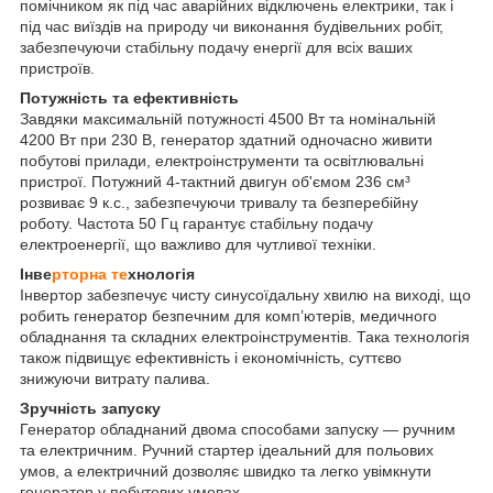
помічником як під час аварійних відключень електрики, так і
під час виїздів на природу чи виконання будівельних робіт,
забезпечуючи стабільну подачу енергії для всіх ваших
пристроїв.
Потужність та ефективність
Завдяки максимальній потужності 4500 Вт та номінальній
4200 Вт при 230 В, генератор здатний одночасно живити
побутові прилади, електроінструменти та освітлювальні
пристрої. Потужний 4-тактний двигун об'ємом 236 см³
розвиває 9 к.с., забезпечуючи тривалу та безперебійну
роботу. Частота 50 Гц гарантує стабільну подачу
електроенергії, що важливо для чутливої техніки.
Інве
рторна те
хнологія
Інвертор забезпечує чисту синусоїдальну хвилю на виході, що
робить генератор безпечним для комп’ютерів, медичного
обладнання та складних електроінструментів. Така технологія
також підвищує ефективність і економічність, суттєво
знижуючи витрату палива.
Зручність запуску
Генератор обладнаний двома способами запуску — ручним
та електричним. Ручний стартер ідеальний для польових
умов, а електричний дозволяє швидко та легко увімкнути
генератор у побутових умовах.