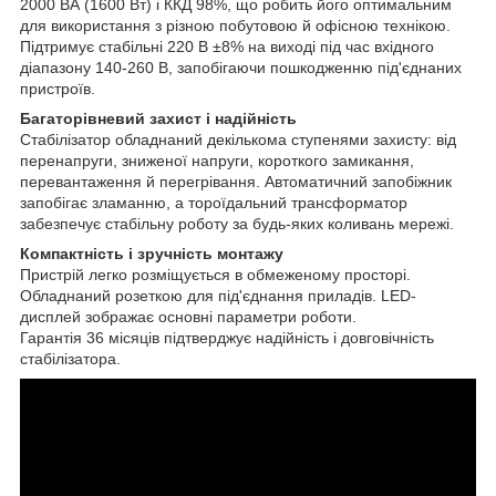
2000 ВА (1600 Вт) і ККД 98%, що робить його оптимальним
для використання з різною побутовою й офісною технікою.
Підтримує стабільні 220 В ±8% на виході під час вхідного
діапазону 140-260 В, запобігаючи пошкодженню під'єднаних
пристроїв.
Багаторівневий захист і надійність
Стабілізатор обладнаний декількома ступенями захисту: від
перенапруги, зниженої напруги, короткого замикання,
перевантаження й перегрівання. Автоматичний запобіжник
запобігає зламанню, а тороїдальний трансформатор
забезпечує стабільну роботу за будь-яких коливань мережі.
Компактність і зручність монтажу
Пристрій легко розміщується в обмеженому просторі.
Обладнаний розеткою для під'єднання приладів. LED-
дисплей зображає основні параметри роботи.
Гарантія 36 місяців підтверджує надійність і довговічність
стабілізатора.