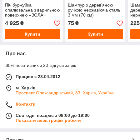
Піч буржуйка
Шампур з дерев'яною
Шамп
опалювальна з варильною
ручкою нержавіюча сталь
дере
поверхнею «ЗОЛА»
3 мм (70 см)
нерж
(велика) сталь 3 мм
(74 
4 925
75
225
₴
₴
Купити
Купити
Про нас
85% позитивних з 20 відгуків за рік
Працює з 23.04.2012
м. Харків
Проспект Олександрівський, 83, Харків, Україна
Контакти
Сьогодні працює з 08:00 до 19:00
Показати весь графік роботи
Про нас