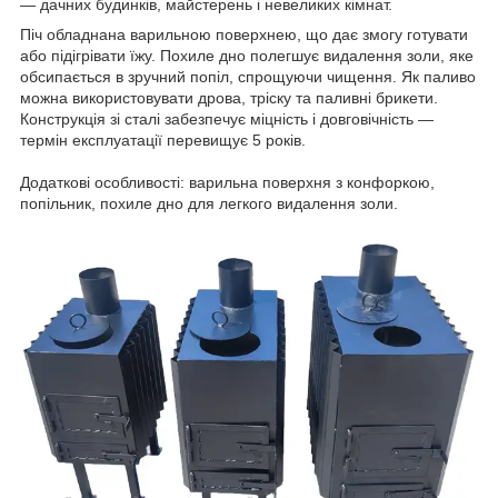
— дачних будинків, майстерень і невеликих кімнат.
Піч обладнана варильною поверхнею, що дає змогу готувати
або підігрівати їжу. Похиле дно полегшує видалення золи, яке
обсипається в зручний попіл, спрощуючи чищення. Як паливо
можна використовувати дрова, тріску та паливні брикети.
Конструкція зі сталі забезпечує міцність і довговічність —
термін експлуатації перевищує 5 років.
Додаткові особливості: варильна поверхня з конфоркою,
попільник, похиле дно для легкого видалення золи.