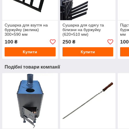
Сушарка для взуття на
Сушарка для одягу та
Підс
буржуйку (велика)
білизни на буржуйку
бурж
300×590 мм
(620×510 мм)
мм
100
250
100
₴
₴
Купити
Купити
Подібні товари компанії