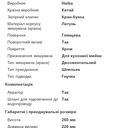
Виробник
Haiba
Країна виробник
Китай
Запірний клапан
Кран-букса
Матеріал корпусу
Латунь
змішувача (крана)
Поверхня
Глянцева
Поворотний вилив
Так
Покриття
Хром
Призначення змішувача
Для кухонної мийки
Тип змішувача (крана)
Двохвентильний
Тип приєднання
Шпилька
Тип підводки
Гнучка
Комплектація
Аератор
Так
Шланг для підключення до
Так
водопроводу
Габаритні і приєднувальні розміри
Висота
260 мм
Довжина виливу
220 мм