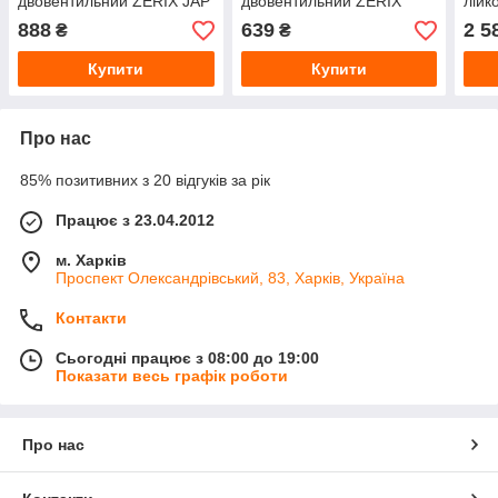
двовентильний ZERIX JAP
двовентильний ZERIX
лійк
827 (ZX0154) хром,
Z1054-7 (ZX0262) хром,
(HB0
888
639
2 5
₴
₴
кріплення шпилька
кріплення шпилька
Купити
Купити
Про нас
85% позитивних з 20 відгуків за рік
Працює з 23.04.2012
м. Харків
Проспект Олександрівський, 83, Харків, Україна
Контакти
Сьогодні працює з 08:00 до 19:00
Показати весь графік роботи
Про нас