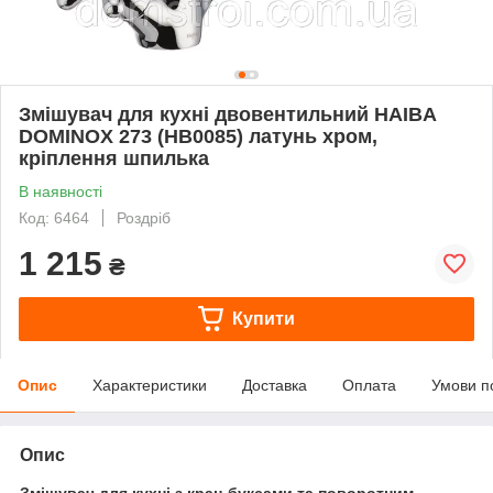
Змішувач для кухні двовентильний HAIBA
DOMINOX 273 (HB0085) латунь хром,
кріплення шпилька
В наявності
Код: 6464
Роздріб
1 215
₴
Купити
Опис
Характеристики
Доставка
Оплата
Умови п
Опис
Змішувач для кухні з кран-буксами та поворотним