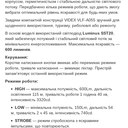
корпусом, герметичністьом і стабільною дальністю світлового
потоку. Передбачено кілька режимів роботи, що дають змогу
вибрати оптимальний рівень яскравості для будь-яких умов.
Завдяки компактній конструкції VIDEX VLF-A055 зручний для
щоденного використання, туризму, риболовлі або ремонту.
В основі моделі використаний світлодіод
Luminus SST20
,
який забезпечує потужний і стабільний світловий потік за
мінімального енергоспоживання. Максимальна яскравість —
600 люменів
.
Керування:
Коротке натискання кнопки вмикає або перемикає режими
роботи, тривале натискання — вимикає ліхтар. Пристрій
запам'ятовує останній використаний режим.
Режими роботи:
HIGH
— максимальна потужність, 600Lm, дальність
освітлення 115 м, тривалість роботи 1 година 40 хв,
інтенсивність 3320cd.
LOW
— мінімальна потужність, 150Lm, дальність 54
м, тривалість 2 ч 45 хв, інтенсивність 740cd.
STROBE
— режим стробоскопа з яскравими
імпульсами, що повторюються.