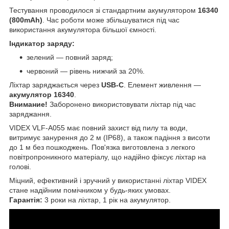
Тестування проводилося зі стандартним акумулятором
16340
(800mAh)
. Час роботи може збільшуватися під час
використання акумулятора більшої ємності.
Індикатор заряду:
зелений — повний заряд;
червоний — рівень нижчий за 20%.
Ліхтар заряджається через
USB-C
. Елемент живлення —
акумулятор 16340
.
Внимание!
Заборонено використовувати ліхтар під час
заряджання.
VIDEX VLF-A055 має повний захист від пилу та води,
витримує занурення до 2 м (IP68), а також падіння з висоти
до 1 м без пошкоджень. Пов'язка виготовлена з легкого
повітропроникного матеріалу, що надійно фіксує ліхтар на
голові.
Міцний, ефективний і зручний у використанні ліхтар VIDEX
стане надійним помічником у будь-яких умовах.
Гарантія:
3 роки на ліхтар, 1 рік на акумулятор.