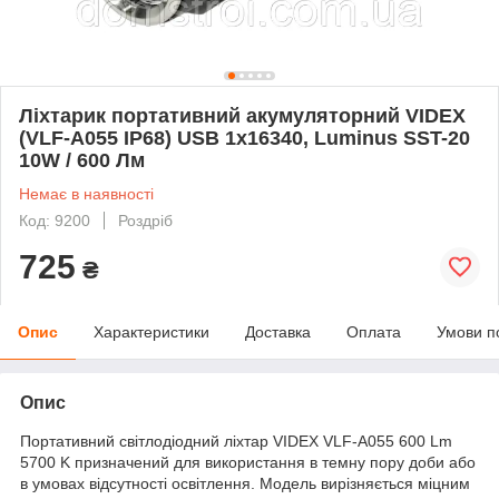
Ліхтарик портативний акумуляторний VIDEX
(VLF-A055 IP68) USB 1x16340, Luminus SST-20
10W / 600 Лм
Немає в наявності
Код: 9200
Роздріб
725
₴
Опис
Характеристики
Доставка
Оплата
Умови п
Опис
Портативний світлодіодний ліхтар VIDEX VLF-A055 600 Lm
5700 K призначений для використання в темну пору доби або
в умовах відсутності освітлення. Модель вирізняється міцним