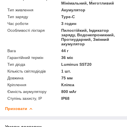
Мінімальний, Миготливий
Тип живлення
Акумулятор
Тип заряду
Type-C
Час роботи
3 годин
Особливості ліхтаря
Пилостійкий, Індикатор
заряду, Водонепроникний,
Протиударний, Змінний
акумулятор
Вага
44 г
Гарантійний термін
36 міс
Тип діода
Luminus SST20
Кількість світлодіодів
1 шт.
Довжина
75 мм
Кріплення
Кліпса
Ємність акумулятору
800 мАг
Ступінь захисту, IP
IP68
Приховати