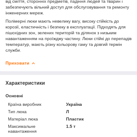
від сміття, сторонніх предметів, падіння людей та тварин і
забезпечують вільний доступ для обслуговування та ремонту
інженерних мереж.
Полімерні люки мають невелику вагу, високу стійкість до
корозії, еластичність і безпеку в експлуатації. Підходять для
пішохідних зон, зелених територій та ділянок з низьким
навантаженням на проїжджу частину. Люки стійкі до перепадів
температур, мають різну кольорову гаму та довгий термін
служби.
Приховати
Характеристики
Основні
Країна виробник
Україна
Тип люка
Л
Матеріал люка
Пластик
Максимальне
1.5 т
навантаження