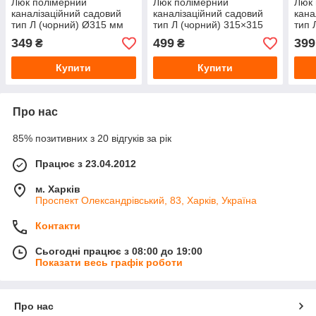
Люк полімерний
Люк полімерний
Люк 
каналізаційний садовий
каналізаційний садовий
кана
тип Л (чорний) Ø315 мм
тип Л (чорний) 315×315
тип 
мм
мм
349
499
399
₴
₴
Купити
Купити
Про нас
85% позитивних з 20 відгуків за рік
Працює з 23.04.2012
м. Харків
Проспект Олександрівський, 83, Харків, Україна
Контакти
Сьогодні працює з 08:00 до 19:00
Показати весь графік роботи
Про нас