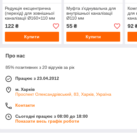
Редукція ексцентрична
Муфта з'єднувальна для
Комп
(перехід) для зовнішньої
внутрішньої каналізації
для 
каналізації Ø160×110 мм
Ø110 мм
кана
122
55
92
₴
₴
Купити
Купити
Про нас
85% позитивних з 20 відгуків за рік
Працює з 23.04.2012
м. Харків
Проспект Олександрівський, 83, Харків, Україна
Контакти
Сьогодні працює з 08:00 до 18:00
Показати весь графік роботи