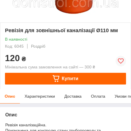
Ревізія для зовнішньої каналізації Ø110 мм
В наявності
Код: 6045
Роздріб
120
₴
Мінімальна сума замовлення на сайті — 300 ₴
Купити
Опис
Характеристики
Доставка
Оплата
Умови п
Опис
Ревізія каналізаційна.
Призначена для контролю стану трубопроводу та