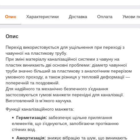
Опис
Характеристики
Доставка
Оплата
Умови п
Опис
Перехід використовується для ущільнення при переході з
чавунної на пластикову трубу.
При зміні матеріалу каналізаційної системи з чавуну на
пластик виникають дві основні проблеми: діаметр чавунної
труби значно більший за пластикову з аналогічним перерізом
умовного проходу, а також різниця у тепловій деформації —
поперечній та поздовжній.
Для надійного та механічно безпечного з’єднання
застосовуються гумові манжети перехідні для каналізації.
Виготовлений із м’якого каучука.
Функції каналізаційного манжета:
Герметизація:
забезпечує щільне прилягання
елементів, що з’єднуються, запобігаючи протіканню
стічних вод.
Амортизація:
знижує вібрацію та шум, що виникають