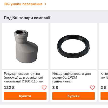
Всі умови повернення
Подібні товари компанії
Редукція ексцентрична
Кільце ущільнювача для
Кліп
(перехід) для зовнішньої
розтруба EPDM
мм 5
каналізації Ø160×110 мм
(ущільнювач
каналізаційний) Ø50 мм
122
3
2
₴
₴
₴
Купити
Купити