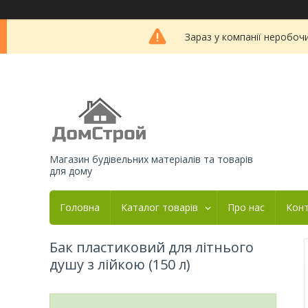
Зараз у компанії неробоч
Магазин будівельних матеріалів та товарів
для дому
Головна
Каталог товарів
Про нас
Кон
Бак пластиковий для літнього
душу з лійкою (150 л)