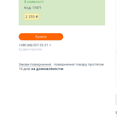
В наявності
Код:
17471
2 255 ₴
Купити
+380 (66) 037-33-31
Будматеріали
повернення товару протягом
14 днів
за домовленістю