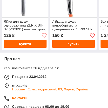
Лійка для душу
Лійка для душу
Бак 
однорежимна ZERIX SH-
водозберігаюча
літн
37 (ZX2891) пластик хром,
однорежимна ZERIX SH-
л)
Ø100 мм
52 (ZX2890) пластик хром,
125
150
1 2
₴
₴
Ø100 мм
Купити
Купити
Про нас
85% позитивних з 20 відгуків за рік
Працює з 23.04.2012
м. Харків
Проспект Олександрівський, 83, Харків, Україна
Контакти
Сьогодні працює з 08:00 до 19:00