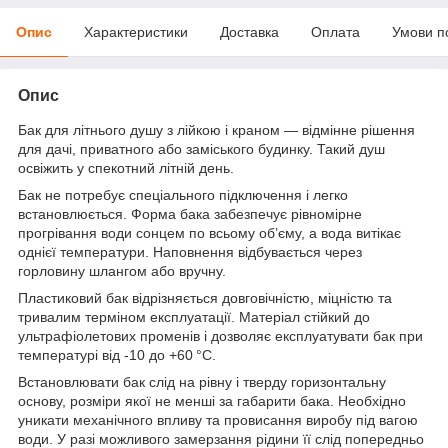
Опис
Характеристики
Доставка
Оплата
Умови п
Опис
Бак для літнього душу з лійкою і краном — відмінне рішення
для дачі, приватного або заміського будинку. Такий душ
освіжить у спекотний літній день.
Бак не потребує спеціального підключення і легко
встановлюється. Форма бака забезпечує рівномірне
прогрівання води сонцем по всьому об’єму, а вода витікає
однієї температури. Наповнення відбувається через
горловину шлангом або вручну.
Пластиковий бак відрізняється довговічністю, міцністю та
тривалим терміном експлуатації. Матеріал стійкий до
ультрафіолетових променів і дозволяє експлуатувати бак при
температурі від -10 до +60 °С.
Встановлювати бак слід на рівну і тверду горизонтальну
основу, розміри якої не менші за габарити бака. Необхідно
уникати механічного впливу та провисання виробу під вагою
води. У разі можливого замерзання рідини її слід попередньо